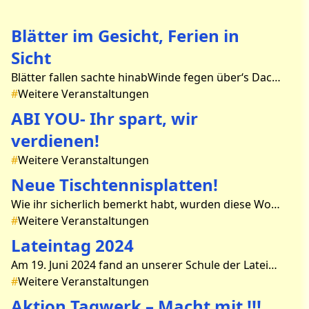
Blätter im Gesicht, Ferien in
Sicht
Blätter fallen sachte hinabWinde fegen über‘s Dach.Die ersten Wochen sind verflogenneue Gewohnheiten eingezogen.Die Sonne bahnt sich ihren Wegdurch grün und rot und gelb und geht.Die zw
#
Weitere Veranstaltungen
ABI YOU- Ihr spart, wir
verdienen!
#
Weitere Veranstaltungen
Neue Tischtennisplatten!
Wie ihr sicherlich bemerkt habt, wurden diese Woche zwei neue Tischtennisplatten für vier Spieler aufgestellt. Diese wurden mit 6000 Euro vom Bürgerbudget und mit 800 Euro von unserem För
#
Weitere Veranstaltungen
Lateintag 2024
Am 19. Juni 2024 fand an unserer Schule der Lateintag für die Schülerinnen und Schüler der 7. und 8. Klassen statt. Durch die Unterstützung der 10. Lateinklassen und der Lehrerinnen und
#
Weitere Veranstaltungen
Aktion Tagwerk – Macht mit !!!