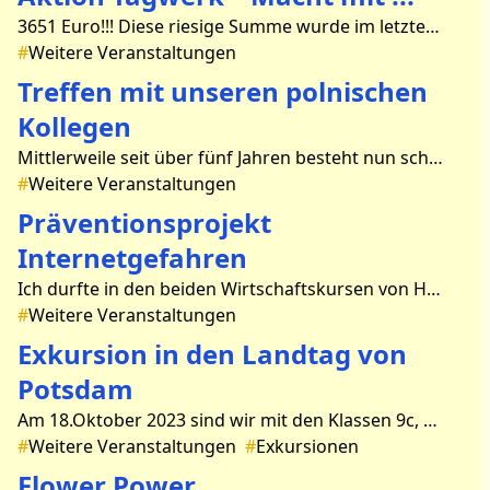
3651 Euro!!! Diese riesige Summe wurde im letzten Jahr bei der Aktion Tagwerk von den fleißigen Schülern und Schülerinnen unserer Schule erwirtschaftet. Unser Ziel für dieses Jahr ist na
#
Weitere Veranstaltungen
Treffen mit unseren polnischen
Kollegen
Mittlerweile seit über fünf Jahren besteht nun schon unsere Partnerschaft mit dem Lyzeum in Sulecin, welche von der Euroregion PRO EUROPA VIADRINA gefördert wird. Es gab schon mehrere Sch
#
Weitere Veranstaltungen
Präventionsprojekt
Internetgefahren
Ich durfte in den beiden Wirtschaftskursen von Herrn Orth ein Präventionsprojekt zum Thema Internetgefahren durchführen. Auf der Grundlage des „Gefährdungsatlas“ der Bundesprüfstelle
#
Weitere Veranstaltungen
Exkursion in den Landtag von
Potsdam
Am 18.Oktober 2023 sind wir mit den Klassen 9c, e und in Teilen der 9 b in den Landtag in Potsdam gefahren.Der Tag im Landtag begann mit einer Einführung. Dort wurden die verschiedenen Frak
#
Weitere Veranstaltungen
#
Exkursionen
Flower Power