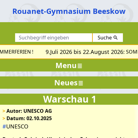
Rouanet-Gymnasium Beeskow
Suche
9.Juli 2026 bis 22.August 2026:
ERFERIEN !
SOMME
Menu
Neues
Warschau 1
>
Autor: UNESCO AG
>
Datum: 02.10.2025
#
UNESCO