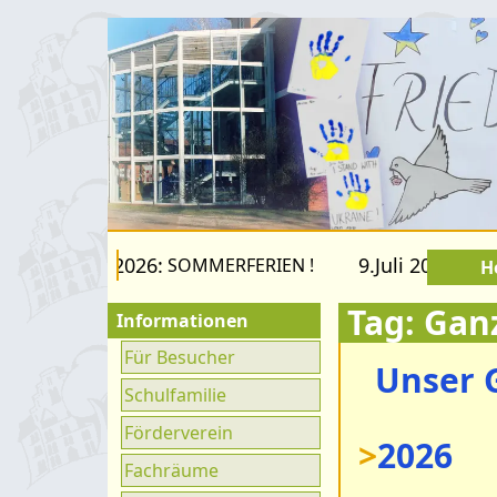
 22.August 2026:
9.Juli 2026 bis 2
SOMMERFERIEN !
H
Tag: Gan
Informationen
Für Besucher
Unser 
Schulfamilie
Förderverein
>
2026
Fachräume