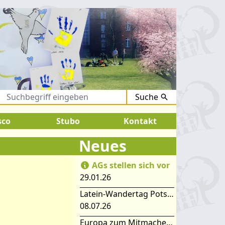
Suche
August 2026:
SOMMERFERIEN !
sco
Stubo
Kontakt
Neues
AGs stellen sich vor
29.01.26
Latein-Wandertag Potsdam
08.07.26
Europa zum Mitmachen – SIMEP 2026 in Stubice