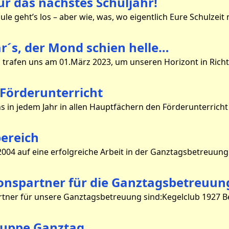
r das nächstes Schuljahr!
r´s, der Mond schien helle…
 Förderunterricht
ereich
onspartner für die Ganztagsbetreuun
uppe Ganztag