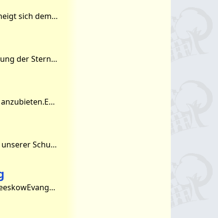
AG Nach der Schule geht’s los – aber wie, was, wo eigentlich Eure Schulzeit neigt sich dem Ende und schon stehen neue Herausforderungen vor der Tür. Was mache ich? Wo geht’s hin?
Wir, die Astro-AG trafen uns am 01.März 2023, um unseren Horizont in Richtung der Sterne zu erweitern. Mit den mitgebrachten Teleskopen sahen wir unter anderem unseren Mond und eine besonde
Wir bemühen uns in jedem Jahr in allen Hauptfächern den Förderunterricht anzubieten.Es entscheiden in erster Linie die Eltern, ob sie ihr Kind zu einem der Förderunterrichte anmelden. Au
Wir blicken seit 2004 auf eine erfolgreiche Arbeit in der Ganztagsbetreuung unserer Schule zurück. In den letzten Jahren hat sich viel verändert.Wie wird bei uns der Ganztag organisiert?Zu
g
Kooperationspartner für unsere Ganztagsbetreuung sind:Kegelclub 1927 BeeskowEvangelischer Kirchenkreis „An der Oder und Spree“Demokratischer Frauenbund, Landesverband Brandenburg e.V.Sp