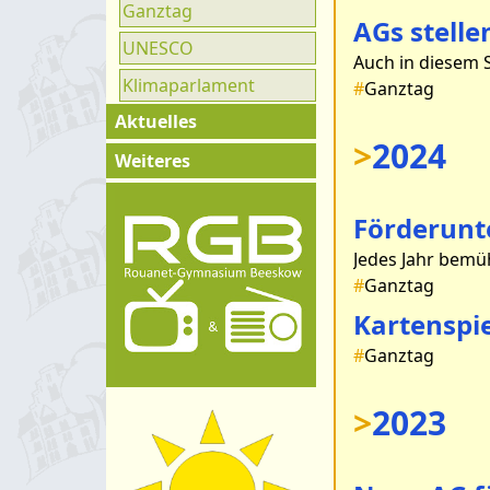
Ganztag
AGs stelle
UNESCO
Klimaparlament
#
Ganztag
Aktuelles
>
2024
Exkursionen
Weiteres
Klassenfahrten
Impressum
Förderunt
Konzerte &
Kontakt
Ausstellungen
Organigramm
#
Ganztag
Wettkämpfe &
Schulprogramm
Kartenspi
Olympiaden
Hygienekonzept
#
Ganztag
Schüleraustausch
Projektwoche
>
2023
Weitere
Veranstaltungen