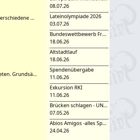
08.07.26
Lateinolympiade 2026
Auch in diesem Schuljahr finden wöchentlich donnerstags am Nachmittag verschiedene Arbeitsgemeinschaften und sportliche Aktivitäten statt. Das Gymnasium ist bemüht, das Fre
03.07.26
Bundeswettbewerb Fremdsprachen
18.06.26
Altstadtlauf
18.06.26
Spendenübergabe
Jedes Jahr bemühen wir uns, in allen Hauptfächern Förderunterricht anzubieten. Grundsätzlich entscheiden die Eltern, ob sie ihr Kind zu einem der Förderangebote anmelden möchten. Fachl
11.06.26
Exkursion RKI
11.06.26
Brücken schlagen - UNESCO Projekttag 2026
07.05.26
Abios Amigos -alles Spanisch oder was
24.04.26