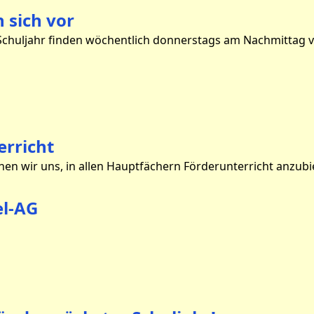
n sich vor
erricht
el-AG