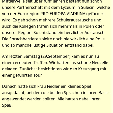
Mittlerweile seit über fünf Jahren besteht nun schon
unsere Partnerschaft mit dem Lyzeum in Sulecin, welche
Bilder zum Artikel: Treffen
von der Euroregion PRO EUROPA VIADRINA gefördert
mit unseren polnischen
wird. Es gab schon mehrere Schüleraustausche und
auch die Kollegen trafen sich mehrmals in Polen oder
Kollegen
unserer Region. So entstand ein herzlicher Austausch.
Die Sprachbarriere spielte noch nie wirklich eine Rolle
und so manche lustige Situation entstand dabei.
Am letzten Samstag (29.September) kam es nun zu
einem erneuten Treffen. Wir hatten ins schöne Neuzelle
geladen. Zunächst besichtigten wir den Kreuzgang mit
einer geführten Tour.
Danach hatte sich Frau Fiedler ein kleines Spiel
ausgedacht, bei dem die beiden Sprachen in ihren Basics
angewendet werden sollten. Alle hatten dabei ihren
Spaß.