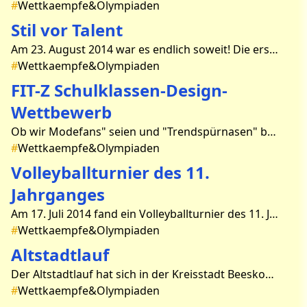
#
Wettkaempfe&Olympiaden
Stil vor Talent
Am 23. August 2014 war es endlich soweit! Die erste Besskower Drachenbootregatta, die auch gleichzeitig unsere erste Regatta war, fand statt. Seit Mai hatten wir uns auf dieses Rennen vorbe
#
Wettkaempfe&Olympiaden
FIT-Z Schulklassen-Design-
Wettbewerb
Ob wir Modefans" seien und "Trendspürnasen" besäßen? Ob wir genug "Fantasie" hätten und "interessiert an Mode" wären und Lust h
#
Wettkaempfe&Olympiaden
Volleyballturnier des 11.
Jahrganges
Am 17. Juli 2014 fand ein Volleyballturnier des 11. Jahrgangs im Sportzentrum statt. Im Rahmen unseres vorletzten Schultages kämpften acht Mannschaften um den Sieg. Erfunden wurden die
#
Wettkaempfe&Olympiaden
Altstadtlauf
Der Altstadtlauf hat sich in der Kreisstadt Beeskow als schöne Tradition etabliert. So gab es auch in diesem Jahr wieder viele Anmeldungen. Das Rouanet Gymnasium durfte bei diesem sport
#
Wettkaempfe&Olympiaden