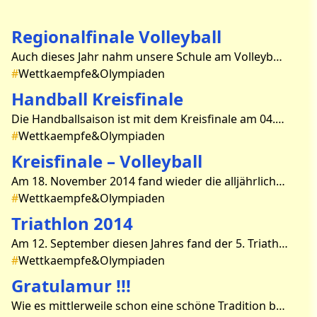
Regionalfinale Volleyball
Auch dieses Jahr nahm unsere Schule am Volleyballturnier in Fürstenwalde teil. Mit einer Mädchen- und Jungenmannschaft der WK2 traten wir am 17.12.2014 an. Von den sieben teilnehm
#
Wettkaempfe&Olympiaden
Handball Kreisfinale
Die Handballsaison ist mit dem Kreisfinale am 04.12.2014 eröffnet. Die Mädchen in den Wettkampfklassen III (Kl.7-9) und II (Kl.9-10) hatten nur die Oberschule Beeskow als Gegner. P
#
Wettkaempfe&Olympiaden
Kreisfinale – Volleyball
Am 18. November 2014 fand wieder die alljährliche Qualifikation für das Regionalfinale statt. Unsere Schule stellte drei Mannschaften auf. Alle drei Teams holten den Si
#
Wettkaempfe&Olympiaden
Triathlon 2014
Am 12. September diesen Jahres fand der 5. Triathlon am Rouanet Gymnasium Beeskow statt. Wie üblich gingen die Teilnehmer in den Disziplinen Schwimmen, Laufen und Fahrradfahren an den
#
Wettkaempfe&Olympiaden
Gratulamur !!!
Wie es mittlerweile schon eine schöne Tradition bei uns ist, fand am 04.07.2014 die Lateinolympiade statt. Schüler und Schülerinnen der 7. und 8. Klassen zeigten ihr Kön