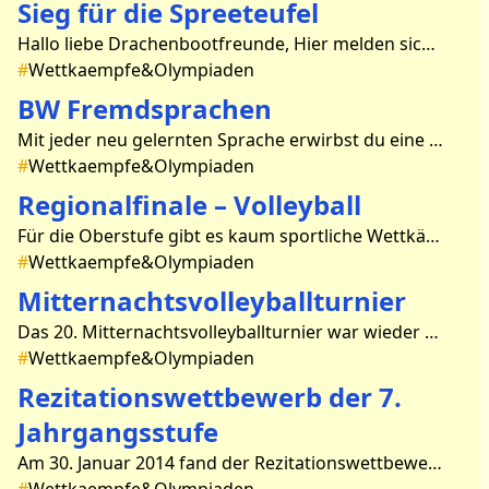
Sieg für die Spreeteufel
Hallo liebe Drachenbootfreunde, Hier melden sich die „Spreeteufel“ und wollen von einer erfolgreichen Regatta in Eisenhüttenstadt berichten. Es war sehr warm und die Anspan
#
Wettkaempfe&Olympiaden
BW Fremdsprachen
Mit jeder neu gelernten Sprache erwirbst du eine neue Seele. (Tschechien) Der diesjährige Bundeswettbewerb war wiederholt ein voller Erfolg für unser Gymnasium: Von nur 6 Teilnehm
#
Wettkaempfe&Olympiaden
Regionalfinale – Volleyball
Für die Oberstufe gibt es kaum sportliche Wettkämpfe. Aber die Sportart Volleyball hat sich durchgesetzt. So nahmen zwei Mannschaften am Regionalfinale - VB in Frankfurt/Oder teil
#
Wettkaempfe&Olympiaden
Mitternachtsvolleyballturnier
Das 20. Mitternachtsvolleyballturnier war wieder ein voller Erfolg. Mit viel Spaß und Freude gingen die 16 Teams an den Start, darunter acht ehemalige, sieben Teams der Jahrgänge
#
Wettkaempfe&Olympiaden
Rezitationswettbewerb der 7.
Jahrgangsstufe
Am 30. Januar 2014 fand der Rezitationswettbewerb in der fünften und sechsten Stunde an unserer Schule statt. Bewertet wurden 20 Schülerinnen und Schüler von der Jury, die un