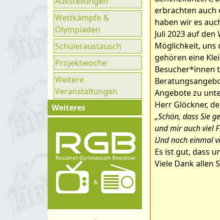
Ausstellungen
Ganztag
erbrachten auch 
Wettkämpfe &
UNESCO
haben wir es auch
Olympiaden
Juli 2023 auf den
Klimaparlament
Möglichkeit, uns 
Schüleraustausch
gehören eine Klei
Projektwoche
Besucher*innen t
Weitere
Beratungsangebot
Veranstaltungen
Angebote zu unte
Herr Glöckner, der
Weiteres
„Schön, dass Sie g
Impressum
und mir auch viel 
Und noch einmal vi
Kontakt
Es ist gut, dass
Organigramm
Viele Dank allen 
Schulprogramm
Hygienekonzept