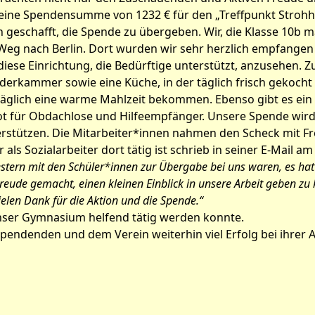
eine Spendensumme von 1232 € für den „Treffpunkt Strohha
 geschafft, die Spende zu übergeben. Wir, die Klasse 10b 
 Weg nach Berlin. Dort wurden wir sehr herzlich empfangen
diese Einrichtung, die Bedürftige unterstützt, anzusehen. Z
derkammer sowie eine Küche, in der täglich frisch gekocht 
äglich eine warme Mahlzeit bekommen. Ebenso gibt es ein 
 für Obdachlose und Hilfeempfänger. Unsere Spende wird 
rstützen. Die Mitarbeiter*innen nahmen den Scheck mit F
 als Sozialarbeiter dort tätig ist schrieb in seiner E-Mail a
estern mit den Schüler*innen zur Übergabe bei uns waren, es ha
Freude gemacht, einen kleinen Einblick in unsere Arbeit geben zu
elen Dank für die Aktion und die Spende.“
 unser Gymnasium helfend tätig werden konnte.
Spendenden und dem Verein weiterhin viel Erfolg bei ihrer A