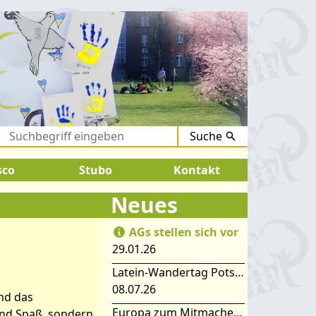
Suche
gust 2026:
SOMMERFERIEN !
sco
Stubo
Kontakt
Neues
AGs stellen sich vor
29.01.26
Latein-Wandertag Potsdam
08.07.26
nd das
Europa zum Mitmachen – SIMEP 2026 in Stubice
und Spaß, sondern