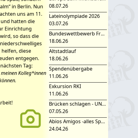
08.07.26
lm“ in Berlin. Nun
machten uns am 11.
Lateinolympiade 2026
 und hatten die
03.07.26
ur Einrichtung
Bundeswettbewerb Fremdsprachen
wird, so dass die
18.06.26
niederschwelliges
helfen, diese
Altstadtlauf
reuden entgegen.
18.06.26
m nächsten Tag:
Spendenübergabe
t meinen Kolleg*innen
11.06.26
 können.
Exkursion RKI
11.06.26
rbeit!
Brücken schlagen - UNESCO Projekttag 2026
07.05.26
Abios Amigos -alles Spanisch oder was
24.04.26