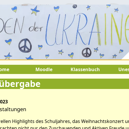
August 2026:
9.Juli 2026 bis 22.Au
SOMMERFERIEN !
ome
Moodle
Klassenbuch
Une
übergabe
2023
staltungen
tikel: Spendenübergabe
rellen Highlights des Schuljahres, das Weihnachtskonzert u
brachten nicht nur den Zuschauenden und Aktiven Freude 