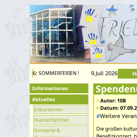
2.August 2026:
9.Juli 2026 bis 22.
SOMMERFERIEN !
H
Spenden
Informationen
Für Besucher
Aktuelles
>
Autor: 10B
>
Datum: 07.09.
Schulfamilie
Exkursionen
#
Weitere Veran
Bilder zum Ar
Förderverein
Klassenfahrten
Die großen kultu
Fachräume
Konzerte &
Benefizkonzert, 