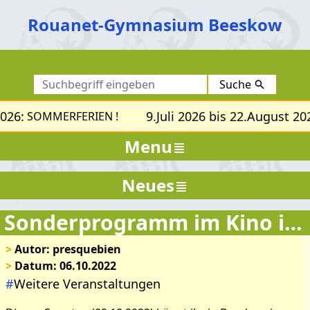
Rouanet-Gymnasium Beeskow
Suche
026:
9.Juli 2026 bis 22.August 202
SOMMERFERIEN !
Menu
Neues
Sonderprogramm im Kino in Beeskow!
>
Autor: presquebien
>
Datum: 06.10.2022
#
Weitere Veranstaltungen