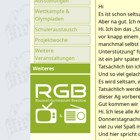
Ausstellungen
Ganztag
Hi
Wettkämpfe &
UNESCO
Es ist schon selt
Olympiaden
Aber na gut. Ich
Klimaparlament
Hi. Ich bin das „S
Schüleraustausch
vor knapp einem J
Projektwoche
manchmal selbst g
Weitere
Unterstützung“ fü
Veranstaltungen
ist ein Jahr spät
Tatsächlich bin i
Weiteres
Und so viel gelac
Impressum
Es wird seltsam,
Tatsächlich werde
Kontakt
dieser Ag vorbere
Organigramm
Gut kommen wir zu
Schulprogramm
Hi. Ich lese alle
Donnerstagnachmi
Hygienekonzept
viel zu viel Spaß 
Und hier spricht 