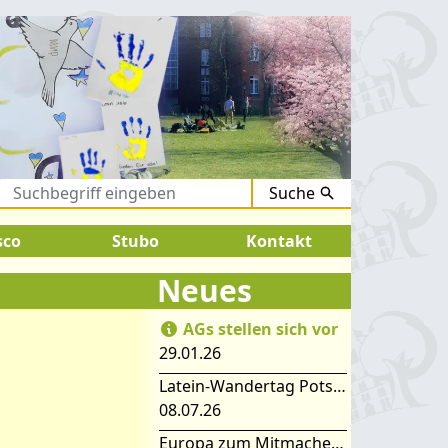
Suche
August 2026:
SOMMERFERIEN !
sco
Stubo
Kontakt
Neues
AGs stellen sich vor
29.01.26
Latein-Wandertag Potsdam
08.07.26
Europa zum Mitmachen – SIMEP 2026 in Stubice