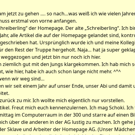
sam jetzt zu gehen …. so nach…was weiß ich wie vielen Jahre
 muss erstmal von vorne anfangen.
chreiberling“ der Homepage. Der alte „Schreiberling“. Ich bin
ahr, alle Artikel die auf der Homepage gelandet sind, kontr
eschrieben hat. Ursprünglich wurde ich und meine Kollegin
r den Rest der Truppe hergeholt. Naja… hat ja super gekla
er weggezogen und jetzt bin nur noch ich hier.
ch ziemlich gut mit den Jungs klargekommen. Ich hab mich s
ht, wie hier, habe ich auch schon lange nicht mehr. ^°^
 wenn wir weg sind…
n wir seit einem Jahr auf unser Ende, unser Abi und damit 
itet.
rück zu mir. Ich wollte mich eigentlich nur vorstellen.
 Artikel. Freut mich euch kennenzulernen. Ich mag Schoki. Ich
ttag im Computerraum in der 300 und starre auf einen Bil
mich über die anderen in der AG lustig zu machen. Ich gehe j
der Sklave und Arbeiter der Homepage AG. (Unser Mädchen f