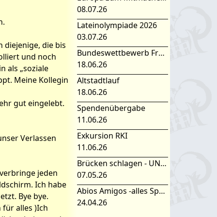
08.07.26
n.
Lateinolympiade 2026
03.07.26
 diejenige, die bis
Bundeswettbewerb Fremdsprachen
olliert und noch
18.06.26
 als „soziale
ppt. Meine Kollegin
Altstadtlauf
18.06.26
ehr gut eingelebt.
Spendenübergabe
11.06.26
Exkursion RKI
unser Verlassen
11.06.26
Brücken schlagen - UNESCO Projekttag 2026
 verbringe jeden
07.05.26
dschirm. Ich habe
Abios Amigos -alles Spanisch oder was
etzt. Bye bye.
24.04.26
ür alles )Ich