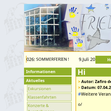
 22.August 2026:
9.Juli 2026 bis 2
SOMMERFERIEN !
H
Hi
Informationen
Für Besucher
Aktuelles
>
Autor: Zafiro 
>
Datum: 07.04.
Schulfamilie
Exkursionen
#
Weitere Veran
Förderverein
Klassenfahrten
o/
Fachräume
Konzerte &