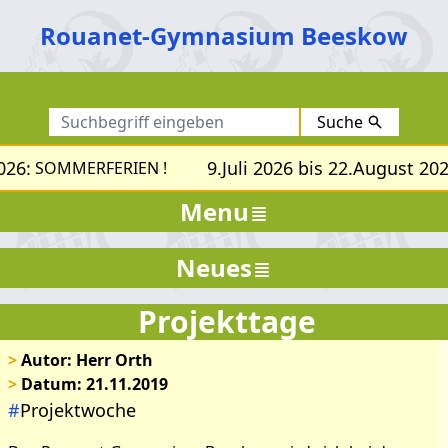
Rouanet-Gymnasium Beeskow
Suche
26:
9.Juli 2026 bis 22.August 2026
SOMMERFERIEN !
Menu
Neues
Projekttage
>
Autor: Herr Orth
>
Datum: 21.11.2019
#
Projektwoche