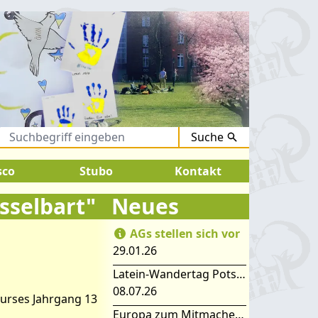
Suche
ust 2026:
SOMMERFERIEN !
sco
Stubo
Kontakt
sselbart"
Neues
AGs stellen sich vor
29.01.26
ere "König
Latein-Wandertag Potsdam
08.07.26
Kurses Jahrgang 13
Europa zum Mitmachen – SIMEP 2026 in Stubice