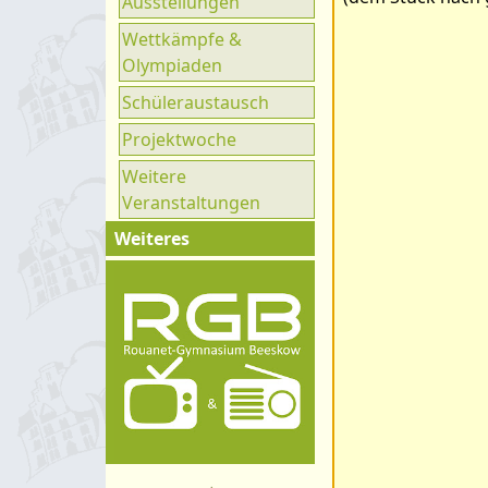
Ausstellungen
Ganztag
Wettkämpfe &
UNESCO
Olympiaden
Klimaparlament
Schüleraustausch
Projektwoche
Weitere
Veranstaltungen
Weiteres
Impressum
Kontakt
Organigramm
Schulprogramm
Hygienekonzept