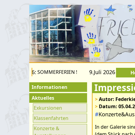
.August 2026:
9.Juli 2026 bis 22.A
SOMMERFERIEN !
H
Impressi
Informationen
Für Besucher
Aktuelles
>
Autor: Federkie
>
Datum: 05.04.
Schulfamilie
Exkursionen
Bilder zum Ar
#
Konzerte&Aus
Förderverein
Klassenfahrten
Drosselbart"
In der Galerie s
Fachräume
Konzerte &
(dem Stück nach 