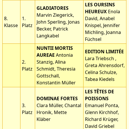
LES OURSINS
GLADIATORES
HEUREUX
Enola
Marvin Ziegerick,
8.
1.
David, Anabel
John Sperling, Jonas
Klasse
Platz
Knispel, Jennifer
Becker, Patrick
Michling, Joanna
Langkabel
Füchsel
NUNTII MORTIS
EDITION LIMITÉE
AUREAE
Antonia
Lara Triebsch ,
2.
Stanzig, Alina
Greta Ahrensdorf,
Platz
Schmidt, Theresia
Celina Schulze,
Gottschall,
Tabea Kiedels
Konstantin Müller
LES TÊTES DE
DOMINAE FORTES
POISSONS
3.
Clara Müller, Chantal
Emanuel Ponta,
Platz
Hronik, Mette
Glenn Kirchhof,
Kläber
Richard Krüger,
David Griebel