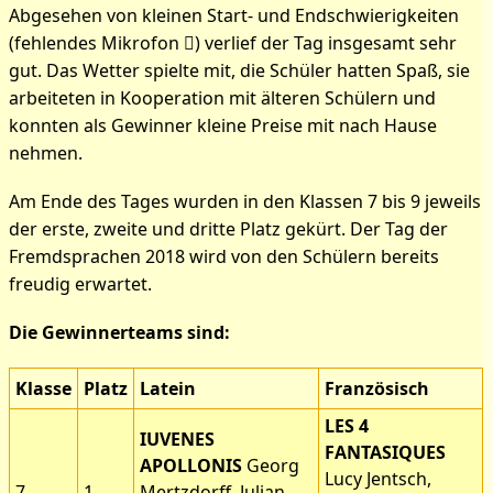
Abgesehen von kleinen Start- und Endschwierigkeiten
(fehlendes Mikrofon ) verlief der Tag insgesamt sehr
gut. Das Wetter spielte mit, die Schüler hatten Spaß, sie
arbeiteten in Kooperation mit älteren Schülern und
konnten als Gewinner kleine Preise mit nach Hause
nehmen.
Am Ende des Tages wurden in den Klassen 7 bis 9 jeweils
der erste, zweite und dritte Platz gekürt. Der Tag der
Fremdsprachen 2018 wird von den Schülern bereits
freudig erwartet.
Die Gewinnerteams sind:
Bilder zum Artikel: Tag der
Fremdsprachen
Klasse
Platz
Latein
Französisch
LES 4
IUVENES
FANTASIQUES
APOLLONIS
Georg
Lucy Jentsch,
7.
1.
Mertzdorff, Julian