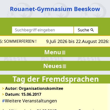
Rouanet-Gymnasium Beeskow
Suche
:
9.Juli 2026 bis 22.August 2026:
SOMMERFERIEN !
S
Menu
Neues
Tag der Fremdsprachen
>
Autor: Organisationskomitee
>
Datum: 15.06.2017
#
Weitere Veranstaltungen