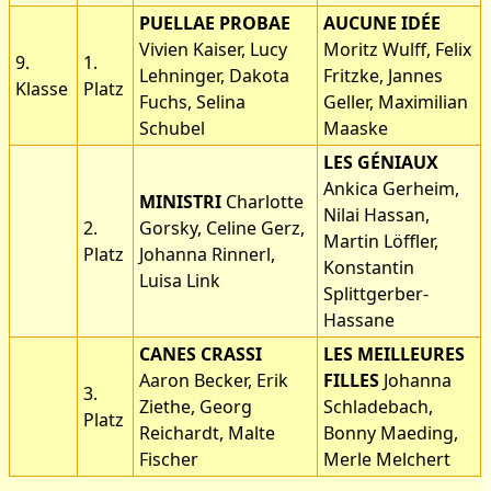
PUELLAE PROBAE
AUCUNE IDÉE
Vivien Kaiser, Lucy
Moritz Wulff, Felix
9.
1.
Lehninger, Dakota
Fritzke, Jannes
Klasse
Platz
Fuchs, Selina
Geller, Maximilian
Schubel
Maaske
LES GÉNIAUX
Ankica Gerheim,
MINISTRI
Charlotte
Nilai Hassan,
2.
Gorsky, Celine Gerz,
Martin Löffler,
Platz
Johanna Rinnerl,
Konstantin
Luisa Link
Splittgerber-
Hassane
CANES CRASSI
LES MEILLEURES
Aaron Becker, Erik
FILLES
Johanna
3.
Ziethe, Georg
Schladebach,
Platz
Reichardt, Malte
Bonny Maeding,
Fischer
Merle Melchert