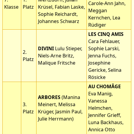
Carole-Ann Jahn,
Klasse
Platz
Krüsel, Fabian Laske,
Meggan
Sophie Reichardt,
Kernchen, Lea
Johannes Schwarz
Rüdiger
LES CINQ AMIS
Cara Fehlauer,
DIVINI
Lulu Stieper,
Sophie Larski,
2.
Niels-Arne Britz,
Jenna Fuchs,
Platz
Malique Fritsche
Josephine
Gericke, Selina
Rösicke
AU CHOMÂGE
Eva Manig,
ARBORES
(Manina
Vanessa
3.
Meinert, Melissa
Helmchen,
Platz
Krüger, Jasmin Paul,
Jennifer Grieff,
Julie Herrmann)
Luna Backhaus,
Annica Otto