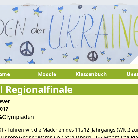
2.August 2026:
9.Juli 2026 bis 22.
SOMMERFERIEN !
ome
Moodle
Klassenbuch
Une
l Regionalfinale
ever
2017
&Olympiaden
ikel: Volleyball Regionalfinale
17 fuhren wir, die Mädchen des 11./12. Jahrgangs (WK I) zu
 Unsere Gegner waren OSZ Strausberg, OSZ Frankfurt/Ode