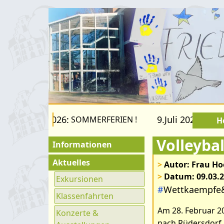
22.August 2026:
9.Juli 2026 bis 2
SOMMERFERIEN !
H
Volleybal
Informationen
Für Besucher
Aktuelles
>
Autor: Frau Ho
>
Datum: 09.03.
Schulfamilie
Exkursionen
#
Wettkaempfe
Bilder zum Art
Förderverein
Klassenfahrten
Am 28. Februar 20
Fachräume
Konzerte &
nach Rüdersdorf.