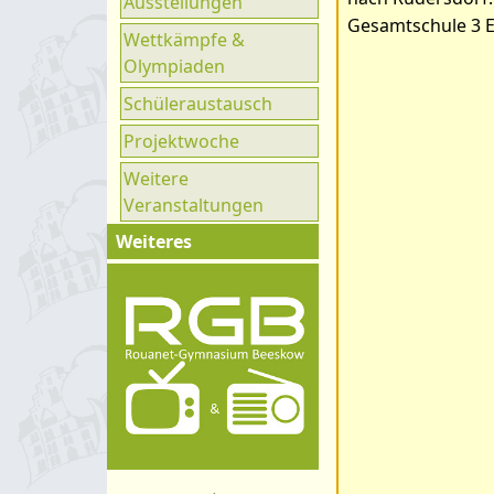
Ausstellungen
Ganztag
Gesamtschule 3 Ei
Wettkämpfe &
UNESCO
Olympiaden
Klimaparlament
Schüleraustausch
Projektwoche
Weitere
Veranstaltungen
Weiteres
Impressum
Kontakt
Organigramm
Schulprogramm
Hygienekonzept