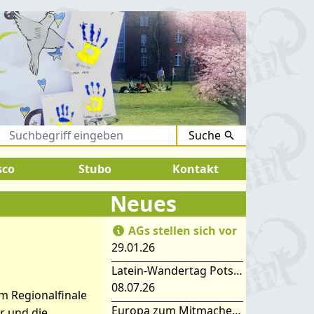
Suche
August 2026:
SOMMERFERIEN !
sco
Stubo
Kontakt
Neues
AGs stellen sich vor
29.01.26
Latein-Wandertag Potsdam
08.07.26
m Regionalfinale
Europa zum Mitmachen – SIMEP 2026 in Stubice
r und die