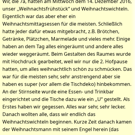
Wir, die 7a, hatten am Mittwoch dem 14. Dezember 2016,
unser ,,Weihnachtsfrühstück“ und Weihnachtswichteln.
Eigentlich war das aber eher ein
Bilder zum Artikel: Das
Weihnachtsmittagsessen für die meisten. Schließlich
spaßige
hatte jeder dafür etwas mitgebracht, z.B. Brötchen,
Getränke, Plätzchen, Marmelade und vieles mehr. Einige
Weihnachtsfrühstück der
haben an dem Tag alles eingeräumt und andere alles
7a
wieder weggeräumt. Beim Gestalten des Raumes wurde
mit Hochdruck gearbeitet, weil wir nur die 2. Hofpause
hatten, um alles weihnachtlich schön zu schmücken. Das
war für die meisten sehr, sehr anstrengend aber sie
haben es super (vor allem die Tischdeko) hinbekommen.
An der Stirnseite wurde eine Essen- und Trinkbar
eingerichtet und die Tische dazu wie ein ,,U“ gestellt. Als
Erstes haben wir gegessen. Alles war sehr, sehr lecker.
Danach wollten alle, dass wir endlich das
Weihnachtswichteln beginnen. Kurze Zeit danach kamen
der Weihnachtsmann mit seinem Engel herein (das