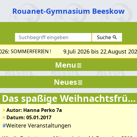
Rouanet-Gymnasium Beeskow
Suche
26:
9.Juli 2026 bis 22.August 202
SOMMERFERIEN !
Menu
Neues
Das spaßige Weihnachtsfrühstück der 7a
>
Autor: Hanna Perko 7a
>
Datum: 05.01.2017
#
Weitere Veranstaltungen