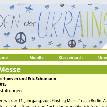
ugust 2026:
9.Juli 2026 bis 22.Au
SOMMERFERIEN !
ome
Moodle
Klassenbuch
Une
 Messe
Verhoeven und Eric Schumann
2015
staltungen
ikel: Einstieg Messe
n wir, der 11. Jahrgang, zur „Einstieg Messe“ nach Berlin. 
ller, die über Studien- und Ausbildungsangebote informiert