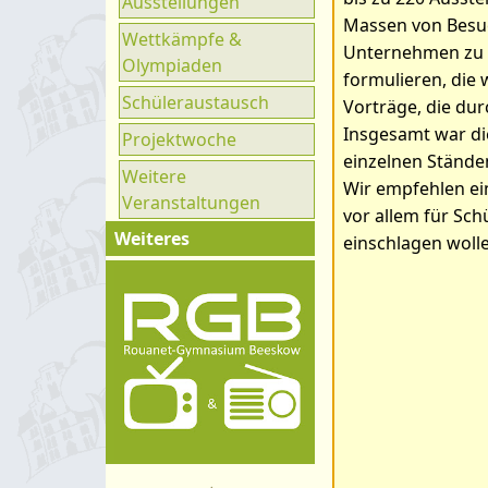
Ausstellungen
Ganztag
Massen von Besuc
Wettkämpfe &
UNESCO
Unternehmen zu i
Olympiaden
formulieren, die 
Klimaparlament
Schüleraustausch
Vorträge, die du
Insgesamt war die
Projektwoche
einzelnen Stände
Weitere
Wir empfehlen ei
Veranstaltungen
vor allem für Sch
Weiteres
einschlagen wolle
Impressum
Kontakt
Organigramm
Schulprogramm
Hygienekonzept