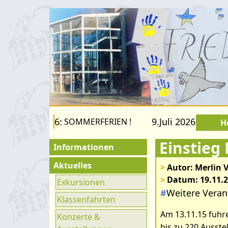
.August 2026:
9.Juli 2026 bis 22.A
SOMMERFERIEN !
H
Einstieg
Informationen
Für Besucher
Aktuelles
>
Autor: Merlin 
>
Datum: 19.11.
Schulfamilie
Exkursionen
#
Weitere Veran
Bilder zum Art
Förderverein
Klassenfahrten
Am 13.11.15 fuhre
Fachräume
Konzerte &
bis zu 220 Ausste