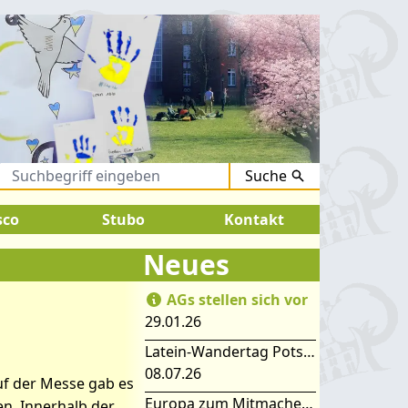
Suche
gust 2026:
SOMMERFERIEN !
sco
Stubo
Kontakt
Neues
AGs stellen sich vor
29.01.26
Latein-Wandertag Potsdam
08.07.26
Auf der Messe gab es
Europa zum Mitmachen – SIMEP 2026 in Stubice
en. Innerhalb der