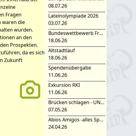
08.07.26
inzelne
en Fragen
Lateinolympiade 2026
h waren die
03.07.26
halten wurden.
Bundeswettbewerb Fremdsprachen
ationen an den
18.06.26
nden Prospekten.
Altstadtlauf
uführen, da es sich
18.06.26
in Zukunft
Spendenübergabe
11.06.26
Exkursion RKI
11.06.26
Brücken schlagen - UNESCO Projekttag 2026
07.05.26
Abios Amigos -alles Spanisch oder was
24.04.26