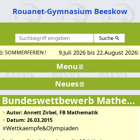
Rouanet-Gymnasium Beeskow
Suche
:
9.Juli 2026 bis 22.August 2026:
SOMMERFERIEN !
S
Menu
Neues
Bundeswettbewerb Mathematik 2015
>
Autor: Annett Zirbel, FB Mathematik
>
Datum: 26.03.2015
#
Wettkaempfe&Olympiaden