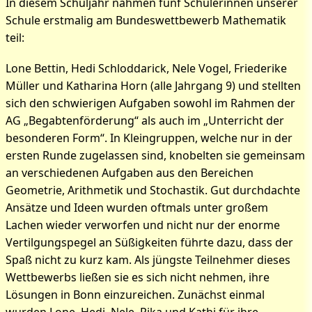
In diesem Schuljahr nahmen fünf Schülerinnen unserer
Schule erstmalig am Bundeswettbewerb Mathematik
teil:
Lone Bettin, Hedi Schloddarick, Nele Vogel, Friederike
Müller und Katharina Horn (alle Jahrgang 9) und stellten
sich den schwierigen Aufgaben sowohl im Rahmen der
AG „Begabtenförderung“ als auch im „Unterricht der
besonderen Form“. In Kleingruppen, welche nur in der
ersten Runde zugelassen sind, knobelten sie gemeinsam
an verschiedenen Aufgaben aus den Bereichen
Geometrie, Arithmetik und Stochastik. Gut durchdachte
Ansätze und Ideen wurden oftmals unter großem
Lachen wieder verworfen und nicht nur der enorme
Bilder zum Artikel:
Vertilgungspegel an Süßigkeiten führte dazu, dass der
Bundeswettbewerb
Spaß nicht zu kurz kam. Als jüngste Teilnehmer dieses
Wettbewerbs ließen sie es sich nicht nehmen, ihre
Mathematik 2015
Lösungen in Bonn einzureichen. Zunächst einmal