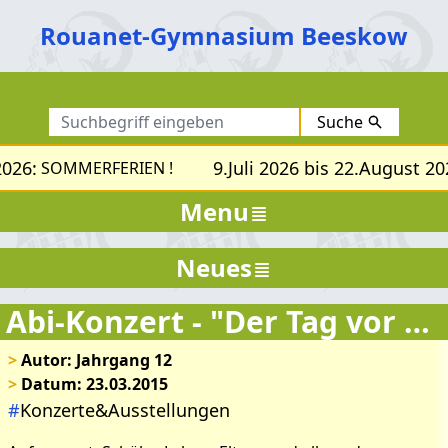
Rouanet-Gymnasium Beeskow
Suche
2026:
9.Juli 2026 bis 22.August 20
SOMMERFERIEN !
Menu
Neues
Abi-Konzert - "Der Tag vor dem Weltuntergang"
>
Autor: Jahrgang 12
>
Datum: 23.03.2015
#
Konzerte&Ausstellungen