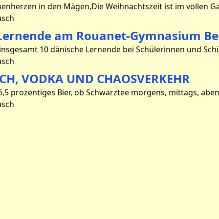
usch
 Lernende am Rouanet-Gymnasium B
usch
H, VODKA UND CHAOSVERKEHR
usch