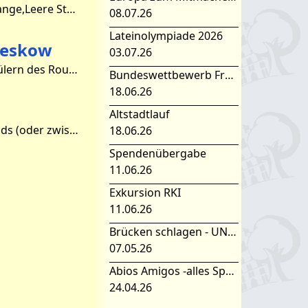
Gefüllte Lebkuchenherzen in den Mägen,Die Weihnachtszeit ist im vollen Gange,Leere Stühle in den Unterrichtssälen,Wir haben Ferien!!! Aber nicht sehr lange…Doch nun ist erstmal Pause a
08.07.26
Lateinolympiade 2026
eeskow
03.07.26
Für 14Tage sind insgesamt 10 dänische Lernende bei Schülerinnen und Schülern des Rouanet-Gymnasium Beeskows untergebracht. Begleitet werden sie vom dänischen Lehrer Claus Hartmann.
Bundeswettbewerb Fremdsprachen
18.06.26
Altstadtlauf
Ob Shisha oder 6,5 prozentiges Bier, ob Schwarztee morgens, mittags, abends (oder zwischendurch), in Russland hatten wir alles dabei. Unsere Reise begann an einem Dienstagmorgen, dem 20.09.2
18.06.26
Spendenübergabe
11.06.26
Exkursion RKI
11.06.26
Brücken schlagen - UNESCO Projekttag 2026
07.05.26
Abios Amigos -alles Spanisch oder was
24.04.26