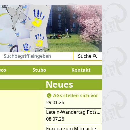
Suche
August 2026:
SOMMERFERIEN !
sco
Stubo
Kontakt
Neues
AGs stellen sich vor
29.01.26
Latein-Wandertag Potsdam
08.07.26
Europa zum Mitmachen – SIMEP 2026 in Stubice