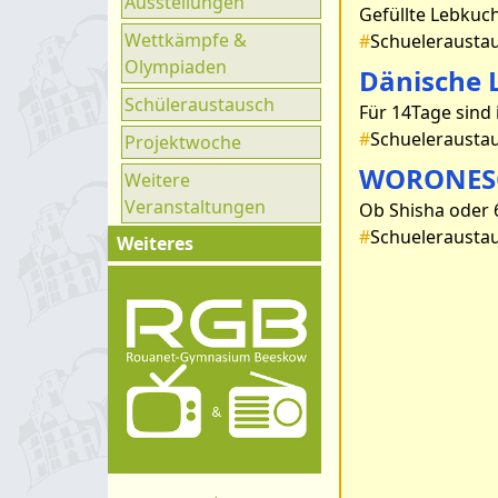
Ausstellungen
Ganztag
Wettkämpfe &
#
Schuelerausta
UNESCO
Olympiaden
Dänische
Klimaparlament
Schüleraustausch
#
Schuelerausta
Projektwoche
WORONESC
Weitere
Veranstaltungen
#
Schuelerausta
Weiteres
Impressum
Kontakt
Organigramm
Schulprogramm
Hygienekonzept