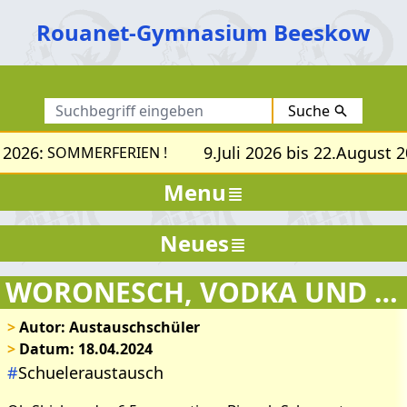
Rouanet-Gymnasium Beeskow
Suche
 2026:
9.Juli 2026 bis 22.August 2
SOMMERFERIEN !
Menu
Neues
WORONESCH, VODKA UND CHAOSVERKEHR
>
Autor: Austauschschüler
>
Datum: 18.04.2024
#
Schueleraustausch