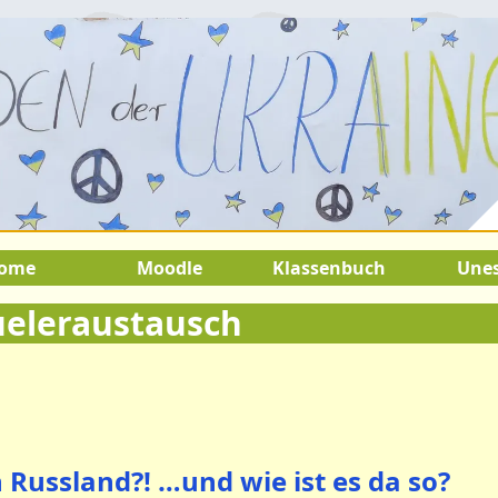
22.August 2026:
9.Juli 2026 bis 22
SOMMERFERIEN !
ome
Moodle
Klassenbuch
Une
ueleraustausch
n Russland?! …und wie ist es da so?