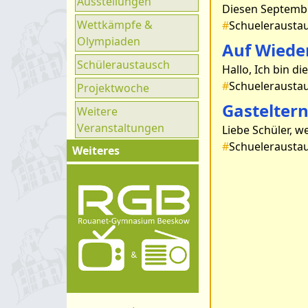
Ausstellungen
Ganztag
Wettkämpfe &
#
Schuelerausta
UNESCO
Olympiaden
Auf Wiede
Klimaparlament
Schüleraustausch
#
Schuelerausta
Projektwoche
Gastelter
Weitere
Veranstaltungen
#
Schuelerausta
Weiteres
Impressum
Kontakt
Organigramm
Schulprogramm
Hygienekonzept