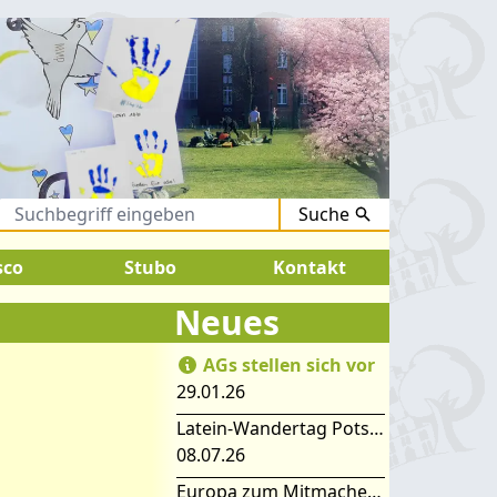
Suche
.August 2026:
SOMMERFERIEN !
sco
Stubo
Kontakt
Neues
AGs stellen sich vor
29.01.26
Latein-Wandertag Potsdam
08.07.26
Europa zum Mitmachen – SIMEP 2026 in Stubice