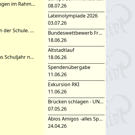
Diesen September 2014 machten sich 11 Schüler aus verschiedenen Jahrgängen im Rahmen des Schüleraustausches mit Frau Selke und Frau Tietz auf den Weg zu unserer Partnerschule,
08.07.26
Lateinolympiade 2026
03.07.26
Hallo, Ich bin die französische Assistentin, aber heute war mein letzter Tag in der Schule. Also schreibe ich ein kleines Wort um Auf Wiedersehen zu sagen. Es war ein sehr interessante
Bundeswettbewerb Fremdsprachen
18.06.26
Altstadtlauf
Liebe Schüler, werte Eltern, auch wenn es sich noch nicht so anfühlt, aber das Schuljahr neigt sich dem Ende! Damit kommen unsere ausländischen Gäste wieder. Wie in jedem
18.06.26
Spendenübergabe
11.06.26
Exkursion RKI
11.06.26
Brücken schlagen - UNESCO Projekttag 2026
07.05.26
Abios Amigos -alles Spanisch oder was
24.04.26