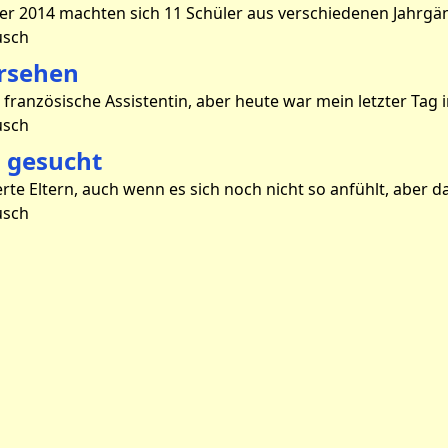
usch
rsehen
usch
n gesucht
usch