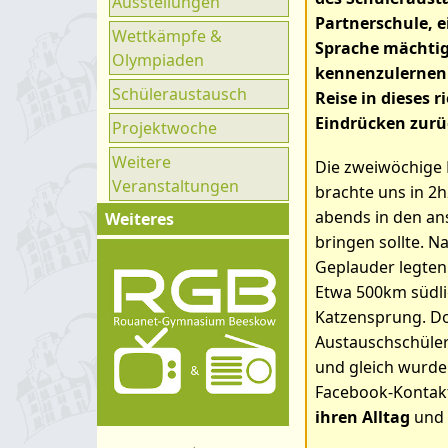
Ausstellungen
Ganztag
Partnerschule, 
Wettkämpfe &
UNESCO
Sprache mächtig,
Olympiaden
kennenzulernen!
Klimaparlament
Schüleraustausch
Reise in dieses 
Eindrücken zurü
Projektwoche
Weitere
Die zweiwöchige 
Veranstaltungen
brachte uns in 2
abends in den an
Weiteres
bringen sollte. N
Impressum
Geplauder legten 
Kontakt
Etwa 500km südlic
Katzensprung. Do
Organigramm
Austauschschüler. 
Schulprogramm
und gleich wurde
Hygienekonzept
Facebook-Kontakt
ihren Alltag
und 