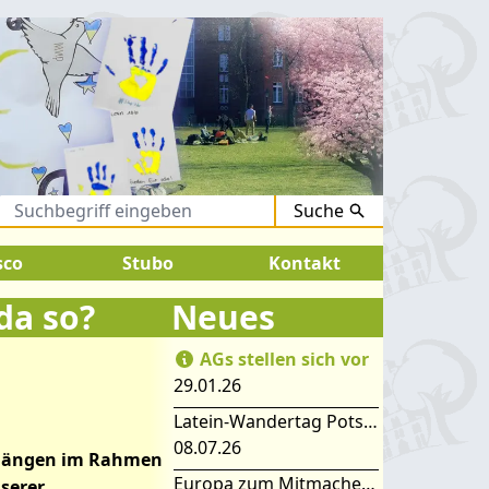
Suche
August 2026:
SOMMERFERIEN !
sco
Stubo
Kontakt
da so?
Neues
AGs stellen sich vor
29.01.26
Latein-Wandertag Potsdam
08.07.26
hrgängen im Rahmen
Europa zum Mitmachen – SIMEP 2026 in Stubice
serer