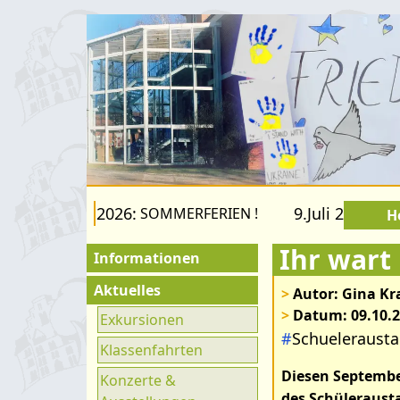
22.August 2026:
9.Juli 2026 bis 2
SOMMERFERIEN !
H
Ihr wart 
Informationen
Für Besucher
Aktuelles
>
Autor: Gina Kr
>
Datum: 09.10.
Schulfamilie
Exkursionen
#
Schueleraust
Förderverein
Klassenfahrten
Diesen Septembe
Fachräume
Konzerte &
des Schülerausta