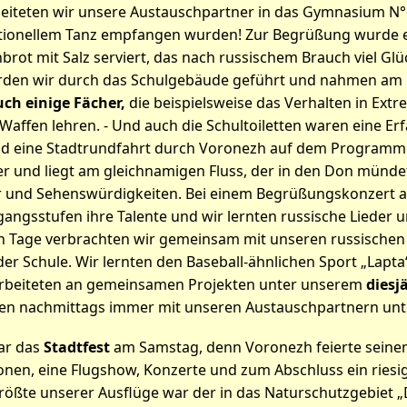
eiteten wir unsere Austauschpartner in das Gymnasium N°6
ikel: Ihr wart in Russland?! …
aditionellem Tanz empfangen wurden! Zur Begrüßung wurde 
rot mit Salz serviert, das nach russischem Brauch viel Glüc
den wir durch das Schulgebäude geführt und nahmen am Un
ch einige Fächer,
die beispielsweise das Verhalten in Ext
affen lehren. - Und auch die Schultoiletten waren eine Er
d eine Stadtrundfahrt durch Voronezh auf dem Programm. 
 und liegt am gleichnamigen Fluss, der in den Don mündet.
 und Sehenswürdigkeiten. Bei einem Begrüßungskonzert 
rgangsstufen ihre Talente und wir lernten russische Lieder
n Tage verbrachten wir gemeinsam mit unseren russische
der Schule. Wir lernten den Baseball-ähnlichen Sport „Lapt
arbeiteten an gemeinsamen Projekten unter unserem
diesj
n nachmittags immer mit unseren Austauschpartnern unt
ar das
Stadtfest
am Samstag, denn Voronezh feierte seinen
ionen, eine Flugshow, Konzerte und zum Abschluss ein ries
rößte unserer Ausflüge war der in das Naturschutzgebiet „