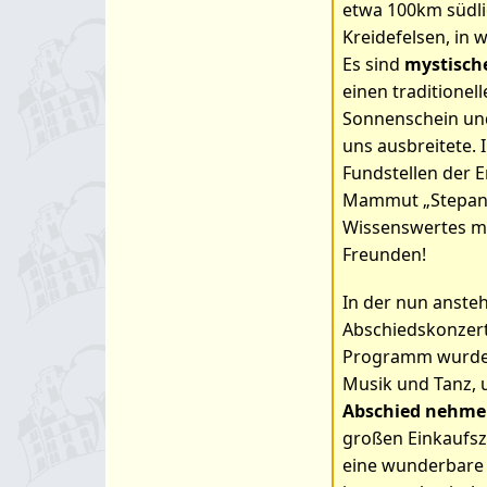
etwa 100km südlic
Kreidefelsen, in 
Es sind
mystisch
einen traditionel
Sonnenschein und
uns ausbreitete.
Fundstellen der E
Mammut „Stepan“ 
Wissenswertes mit
Freunden!
In der nun anste
Abschiedskonzert,
Programm wurde a
Musik und Tanz, 
Abschied nehme
großen Einkaufsz
eine wunderbare 