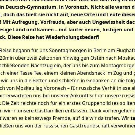
ein Deutsch-Gymnasium, in Voronezh. Nicht alle waren d
 doch das hielt sie nicht auf, neue Orte und Leute diese
 Mit Aufregung, Vorfreude, aber auch Ungewissheit dac
riesige Land und kamen – mit lauter neuen, lustigen und
ck. Diese Reise hat Wiederholungsbedarf!
Reise begann für uns Sonntagmorgen in Berlin am Flughafe
h20min über zwei Zeitzonen hinweg gen Osten nach Moskau.
schließenden Nachtzug ein, der uns bis zum Montagmorg
ach einer Tasse Tee, einem kleinen Abendsnack im Zug und 
wir uns in die Betten und schliefen in Gedanken an die fol
h von Moskau lag Voronezh – für russische Verhältnisse al
rt erwarteten uns bei unserer Ankunft schon unsere russi
Die Zeit reichte noch für ein erstes Gruppenbild (es sollten
n wir in unsere Gastfamilien entlassen. Dank vorhergehen
 waren es keineswegs Fremde, auf die wir da trafen. Wir
t
ließen uns von der russischen Gastfreundschaft verwöhne