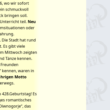
, wo wir sofort
und wie ist
ein schmuckvoll
k bringen soll.
terricht teil.
Neu
remsituationen oder
fahrung.
Die Stadt hat rund
 Es gibt viele
am Mittwoch zeigten
 und Tänze kennen.
n Freunden
a“ kennen, waren in
ährigen Motto
erwegs.
 428.Geburtstag! Es
iges romantisches
Diwnogorje“, das