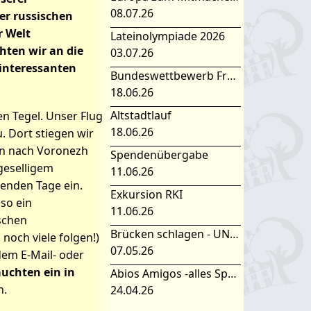
08.07.26
er russischen
r Welt
Lateinolympiade 2026
hten wir an die
03.07.26
 interessanten
Bundeswettbewerb Fremdsprachen
18.06.26
Altstadtlauf
n Tegel. Unser Flug
18.06.26
 Dort stiegen wir
en nach Voronezh
Spendenübergabe
geselligem
11.06.26
genden Tage ein.
Exkursion RKI
so ein
11.06.26
schen
Brücken schlagen - UNESCO Projekttag 2026
 noch viele folgen!)
07.05.26
dem E-Mail- oder
auchten ein in
Abios Amigos -alles Spanisch oder was
n.
24.04.26