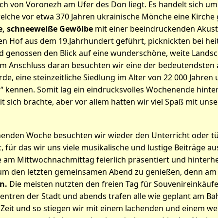
h von Voronezh am Ufer des Don liegt. Es handelt sich um 
welche vor etwa 370 Jahren ukrainische Mönche eine Kirche
e, schneeweiße Gewölbe
mit einer beeindruckenden Akust
len Hof aus dem 19.Jahrhundert geführt, picknickten bei he
 genossen den Blick auf eine wunderschöne, weite Landscha
 Im Anschluss daran besuchten wir eine der bedeutendsten
rde, eine steinzeitliche Siedlung im Alter von 22 000 Jahren
kennen. Somit lag ein eindrucksvolles Wochenende hinter 
 sich brachte, aber vor allem hatten wir viel Spaß mit uns
henden Woche besuchten wir wieder den Unterricht oder t
 für das wir uns viele musikalische und lustige Beiträge a
m Mittwochnachmittag feierlich präsentiert und hinterher
um den letzten gemeinsamen Abend zu genießen, denn am
n.
Die meisten nutzten den freien Tag für Souvenireinkäufe
entren der Stadt und abends trafen alle wie geplant am Bah
Zeit und so stiegen wir mit einem lachenden und einem w