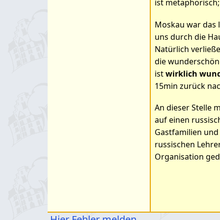
ist metaphorisch
Moskau war das le
uns durch die Ha
Natürlich verließ
die wunderschöne
ist
wirklich wun
15min zurück nach
An dieser Stelle 
auf einen russis
Gastfamilien und
russischen Lehrer
Organisation geda
Hier Fehler melden