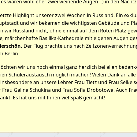
; es waren wohl eher zwei weinende Augen…) in den Nacht
tzte Highlight unserer zwei Wochen in Russland. Ein exklu
uptstadt und wir bekamen die wichtigsten Gebäude und Plä
en wir Russland nicht, ohne einmal auf dem Roten Platz ge
, märchenhafte Basilika-Kathedrale mit eigenen Augen ges
derschön.
Der Flug brachte uns nach Zeitzonenverrechnun
 Berlin.
möchten wir uns noch einmal ganz herzlich bei allen bedank
chen Schüleraustausch möglich machen! Vielen Dank an alle
 insbesondere an unsere Lehrer Frau Tietz und Frau Selke 
 Frau Galina Schukina und Frau Sofia Drobotowa. Auch Frau 
nkt. Es hat uns mit Ihnen viel Spaß gemacht!