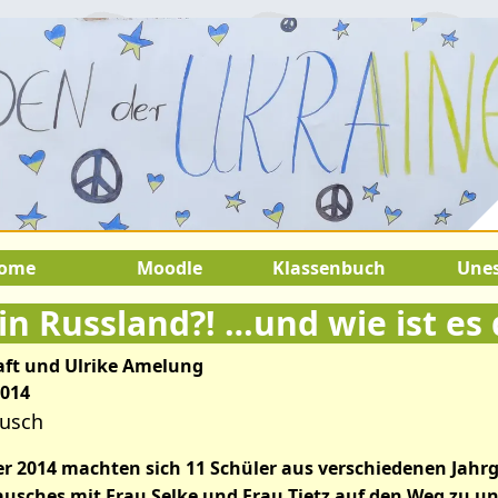
2.August 2026:
9.Juli 2026 bis 22.
SOMMERFERIEN !
ome
Moodle
Klassenbuch
Une
in Russland?! …und wie ist es 
aft und Ulrike Amelung
2014
ausch
r 2014 machten sich 11 Schüler aus verschiedenen Ja
usches mit Frau Selke und Frau Tietz auf den Weg zu un