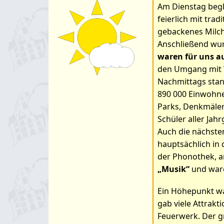
Am Dienstag begl
Bilder zum Art
feierlich mit tr
gebackenes Milchb
es da so?
Anschließend wur
waren für uns au
den Umgang mit W
Nachmittags stan
890 000 Einwohner
Parks, Denkmäler
Schüler aller Jah
Auch die nächste
hauptsächlich in 
der Phonothek, 
„Musik“
und ware
Ein Höhepunkt w
gab viele Attrakt
Feuerwerk. Der g