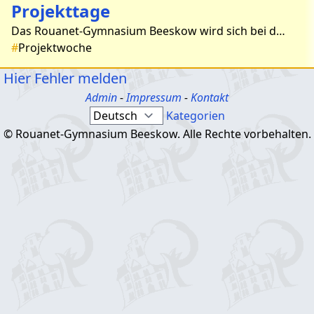
Projekttage
Das Rouanet-Gymnasium Beeskow wird sich bei der Gestaltung der Projekttage in diesem Jahr dem Schulwettbewerb zur Entwicklungspolitik „alle für EINE WELT für alle“ ansc
#
Projektwoche
Hier Fehler melden
Admin
-
Impressum
-
Kontakt
Kategorien
© Rouanet-Gymnasium Beeskow. Alle Rechte vorbehalten.