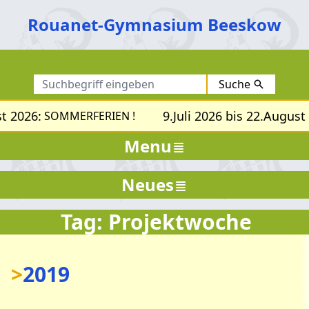
Rouanet-Gymnasium Beeskow
Suche
t 2026:
9.Juli 2026 bis 22.August
SOMMERFERIEN !
Menu
Neues
Tag: Projektwoche
>
2019