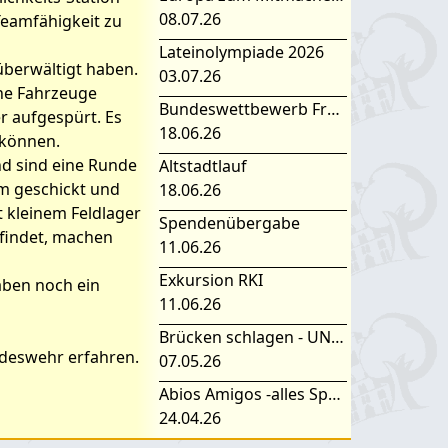
08.07.26
eamfähigkeit zu
Lateinolympiade 2026
überwältigt haben.
03.07.26
lne Fahrzeuge
Bundeswettbewerb Fremdsprachen
r aufgespürt. Es
18.06.26
 können.
d sind eine Runde
Altstadtlauf
m geschickt und
18.06.26
 kleinem Feldlager
Spendenübergabe
 findet, machen
11.06.26
Exkursion RKI
aben noch ein
11.06.26
Brücken schlagen - UNESCO Projekttag 2026
deswehr erfahren.
07.05.26
Abios Amigos -alles Spanisch oder was
24.04.26