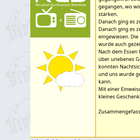
Ausstellungen
Ganztag
Organigramm
gegangen, wo wir
Wettkämpfe &
UNESCO
stärken.
Schulprogramm
Olympiaden
Danach ging es zu
Klimaparlament
Hygienekonzept
Danach ging es zu
Schüleraustausch
eingewiesen. Die
Projektwoche
wurde auch gezei
Weitere
Nach dem Essen l
Veranstaltungen
über unebenes Ge
konnten Nachtsic
und uns wurde gez
kann.
Mit einer Einweis
kleines Geschen
Zusammengefasst 