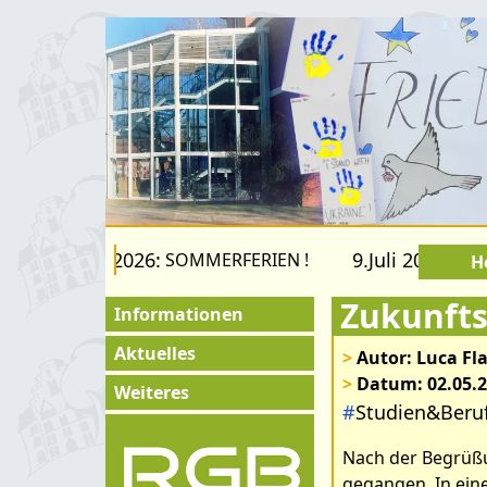
s 22.August 2026:
9.Juli 2026 bis 
SOMMERFERIEN !
H
Zukunft
Informationen
Für Besucher
Aktuelles
>
Autor: Luca Fla
>
Datum: 02.05.
Schulfamilie
Exkursionen
Weiteres
#
Studien&Beruf
Förderverein
Klassenfahrten
Impressum
Nach der Begrüßu
Fachräume
Konzerte &
Kontakt
gegangen. In eine