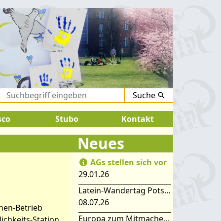
Suche
.August 2026:
SOMMERFERIEN !
sco
Stubo
Kontakt
Neues
AGs stellen sich vor
29.01.26
Latein-Wandertag Potsdam
08.07.26
nen-Betrieb
Europa zum Mitmachen – SIMEP 2026 in Stubice
ichkeits-Station