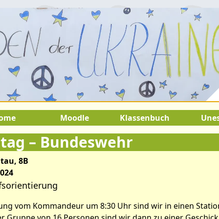
22.August 2026:
9.Juli 2026 bis 22
SOMMERFERIEN !
ome
Moodle
Klassenbuch
Une
stag – Bundeswehr
tau, 8B
2024
sorientierung
ng vom Kommandeur um 8:30 Uhr sind wir in einen Statio
r Gruppe von 16 Personen sind wir dann zu einer Geschickl