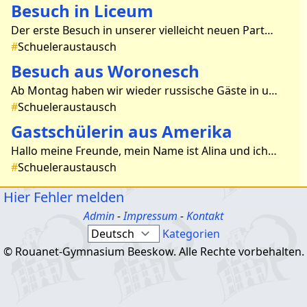
Besuch in Liceum
Der erste Besuch in unserer vielleicht neuen Partnerschule fand am 06.09.19 statt. Eine kleine Gruppe von SchülerInnen hatte die Möglichkeit, die Schule kennenzulernen. Nach der Be
#
Schueleraustausch
Besuch aus Woronesch
Ab Montag haben wir wieder russische Gäste in unserem Gymnasium. Sie werden unsere Schule und Beeskow kennen lernen, Dresden und Potsdam besuchen und hoffentlich viel Freude bei allen
#
Schueleraustausch
Gastschülerin aus Amerika
Hallo meine Freunde, mein Name ist Alina und ich bin eine Gastschülerin aus Amerika. Ich habe schon ein bisschen über eure Schule gelesen und ich war erstaunt, dass ihr die erste
#
Schueleraustausch
Hier Fehler melden
Admin
-
Impressum
-
Kontakt
Kategorien
© Rouanet-Gymnasium Beeskow. Alle Rechte vorbehalten.