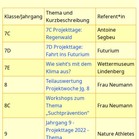
Thema und
Klasse/Jahrgang
Referent*in
Kurzbeschreibung
7C Projekttage:
Antoine
7C
Regenwald
Segbeu
7D Projekttage:
7D
Futurium
Fahrt ins Futurium
Wie sieht’s mit dem
Wettermuseum
7E
Klima aus?
Lindenberg
Teilauswertung
8
Frau Neumann
Projektwoche Jg. 8
Workshops zum
8C
Thema
Frau Neumann
„Suchtprävention“
Jahrgang 9 -
Projekttage 2022 -
9
Nature Athletes
Thema