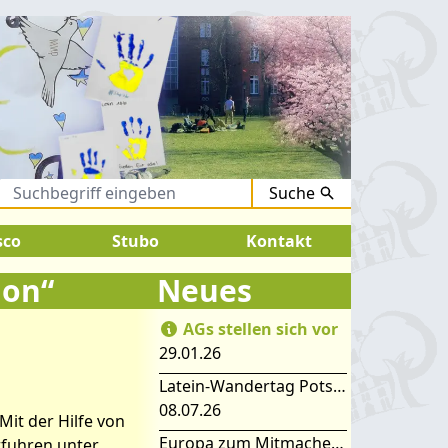
Suche
.August 2026:
SOMMERFERIEN !
sco
Stubo
Kontakt
ion“
Neues
AGs stellen sich vor
29.01.26
Latein-Wandertag Potsdam
08.07.26
it der Hilfe von
Europa zum Mitmachen – SIMEP 2026 in Stubice
rfuhren unter