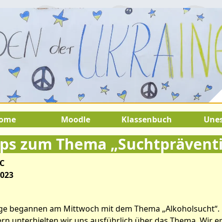
22.August 2026:
9.Juli 2026 bis 22
SOMMERFERIEN !
ome
Moodle
Klassenbuch
Une
ps zum Thema „Suchtprävent
8C
2023
ge begannen am Mittwoch mit dem Thema „Alkoholsucht“. M
ern unterhielten wir uns ausführlich über das Thema. Wir e