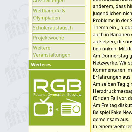
Ausstellungen
Ganztag
anderem, dass hi
Wettkämpfe &
UNESCO
Jugendlichen nic
Olympiaden
Probleme in der S
Klimaparlament
Thema ein „Ja-ode
Schüleraustausch
auch in Bananen e
Projektwoche
aufsetzen, die u
Weitere
betrunken. Mit de
Veranstaltungen
Am Donnerstag gi
Netzwerke. Wir s
Weiteres
Kommentaren im 
Impressum
Erfahrungen aus 
Am selben Tag gi
Kontakt
Herzdruckmassage
Organigramm
für den Fall vor, 
Schulprogramm
Am Freitag disku
Beispiel Fake New
Hygienekonzept
gemeinsam aus.
In einem weiter