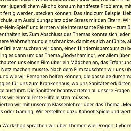
nter jugendlichem Alkoholkonsum handfeste Probleme, mit
ht fertig werden, stecken können. Das sind zum Beispiel Li
chule, am Ausbildungsplatz oder Stress mit den Eltern. Wir
r-Nein-Spiel“ und lernten viele interessante Fakten – zum Be
nthalten ist. Zum Abschluss des Themas konnte sich jeder v
nsere Wahrnehmung einschränkte, damit es sich anfühlte, a
r Brille versuchten wir dann, einen Hindernisparcours zu b
ng es dann um das Thema „Bodyshaming“, vor allem über d
chauten uns einen Film über ein Mädchen an, das Erfahrun
Netz machen musste. Nach dem Film tauschten wir uns üb
und wie wir Personen helfen können, die dasselbe durchm
ng es für uns zum Krankenhaus, wo uns Sanitäter erklärten
 ausführt. Die Sanitäter beantworteten all unsere Fragen
dass wir einmal Erste Hilfe leisten müssen.
tierten wir mit unserem Klassenlehrer über das Thema „Me
s oder Gaming. Wir erstellten dazu Kahoot-Spiele und wert
en Workshop sprachen wir über Themen wie Drogen, Cyber