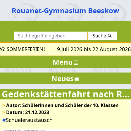
Rouanet-Gymnasium Beeskow
Suche
6:
9.Juli 2026 bis 22.August 2026:
SOMMERFERIEN !
Menu
Neues
Gedenkstättenfahrt nach Ravensbrück
>
Autor: Schülerinnen und Schüler der 10. Klassen
>
Datum: 21.12.2023
#
Schueleraustausch