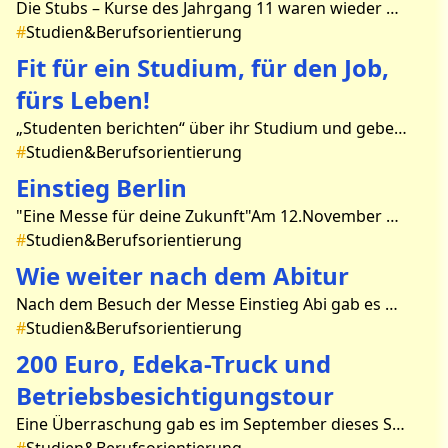
Die Stubs – Kurse des Jahrgang 11 waren wieder unterwegs!Nach einer kurzen Campusführung besuchten wir eine Vorlesung bei Prof. Dr. Wilkens mit dem Thema:„Einsteins Würfel, der Teil un
#
Studien&Berufsorientierung
Fit für ein Studium, für den Job,
fürs Leben!
„Studenten berichten“ über ihr Studium und geben Tipps für alle, die auch studieren möchten. Über das Lehramtsstudium und den Weg dorthin berichtete Julia von der Uni Potsdam. Sie s
#
Studien&Berufsorientierung
Einstieg Berlin
"Eine Messe für deine Zukunft"Am 12.November 2021 besuchten wir, der 11. Jahrgang, die Einstiegsmesse in Berlin.Die Messe bot zahlreiche Informationen zu Ausbildungen, Studiengängen und Ü
#
Studien&Berufsorientierung
Wie weiter nach dem Abitur
Nach dem Besuch der Messe Einstieg Abi gab es beim StuBo-Tag am 26.02.2024 für die Schüler*innen der 11. Klassen eine weitere Möglichkeit, sich über Studien- und Ausbildungsangebote aber
#
Studien&Berufsorientierung
200 Euro, Edeka-Truck und
Betriebsbesichtigungstour
Eine Überraschung gab es im September dieses Schuljahres für die Klasse 9a. Rückwirkend zur „Lehrberufeschau“ des Handwerks, die im Juni letzten Jahres stattfand, lobte die Handwerksk