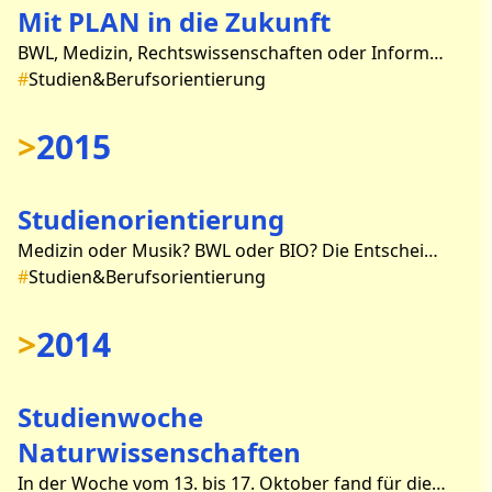
Mit PLAN in die Zukunft
BWL, Medizin, Rechtswissenschaften oder Informatik sind nur ein paar der beliebtesten Studiengänge unter Abiturienten. Doch wie komme ich an einen Studienplatz? Wo studiere ich? Wann f
#
Studien&Berufsorientierung
>
2015
Studienorientierung
Medizin oder Musik? BWL oder BIO? Die Entscheidung für ein Studienfach oder Ausbildungsplatz ist für viele Abiturienten die schwierigste, die sie bisher in ihrem Leben treffen mus
#
Studien&Berufsorientierung
>
2014
Studienwoche
Naturwissenschaften
In der Woche vom 13. bis 17. Oktober fand für die Schüler und Schülerinnen des 12. Jahrgangs, die nicht an den Studienfahrten nach London und Nürnberg teilnahmen, eine St