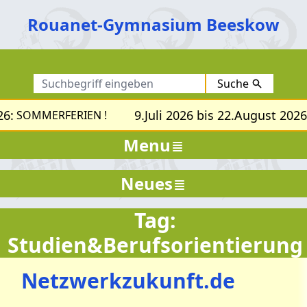
Rouanet-Gymnasium Beeskow
Suche
:
9.Juli 2026 bis 22.August 2026:
SOMMERFERIEN !
S
Menu
Neues
Tag:
Studien&Berufsorientierung
Netzwerkzukunft.de