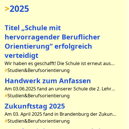
>
2025
Titel „Schule mit
hervorragender Beruflicher
Orientierung“ erfolgreich
verteidigt
Wir haben es geschafft! Die Schule ist erneut ausgezeichnet worden und darf für die nächsten Jahre das Berufswahl-SIEGEL „Schule mit hervorragender Beruflicher Orientierung 2025 – 2029
#
Studien&Berufsorientierung
Handwerk zum Anfassen
Am 03.06.2025 fand an unserer Schule die 2. Lehrberufeschau des Handwerks statt. Dank der Handwerkskammer und einem Team des 11. Jahrgangs wurde diese kleine Mitmachmesse zu einem großen Er
#
Studien&Berufsorientierung
Zukunftstag 2025
Am 03. April 2025 fand in Brandenburg der Zukunftstag für Mädchen und Jungen statt. 168 Schülerinnen und Schüler des Rouanet-Gymnasiums nutzten die Gelegenheit, in den verschiedensten Un
#
Studien&Berufsorientierung