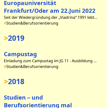
Europauniversität
Frankfurt/Oder am 22.Juni 2022
Seit der Wiedergründung der „Viadrina“ 1991 lebt diese von großer Internationalität.Hier studieren Kommilitonen aus ca. 100 Ländern.Eine internationale Perspektive auf Kultur, Recht
#
Studien&Berufsorientierung
>
2019
Campustag
Einladung zum Campustag im JG 11 - Ausbildung oder Studium??? Die Entscheidung für ein Studienfach oder Ausbildungsplatz ist für viele Abiturienten die schwierigste, die sie b
#
Studien&Berufsorientierung
>
2018
Studien – und
Berufsorientierung mal