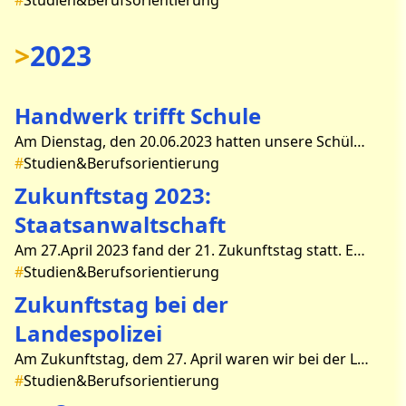
#
Studien&Berufsorientierung
>
2023
Handwerk trifft Schule
Am Dienstag, den 20.06.2023 hatten unsere Schülerinnen und Schüler des 8. und 9. Jahrgangs die Möglichkeit, an der Lehrberufeschau des Handwerks teilzunehmen, die von der Handwerkskammer
#
Studien&Berufsorientierung
Zukunftstag 2023:
Staatsanwaltschaft
Am 27.April 2023 fand der 21. Zukunftstag statt. Es gab wie jedes Jahr eine Vielzahl von Angeboten, in denen die verschiedensten Berufe ausgestellt werden konnten. Wir entschieden uns für d
#
Studien&Berufsorientierung
Zukunftstag bei der
Landespolizei
Am Zukunftstag, dem 27. April waren wir bei der Landespolizei in Frankfurt Oder. Um 09:30 Uhr startete der Tag mit einer kleinen Vorstellungsrunde. Danach nahmen uns Kriminaltechniker auf Sp
#
Studien&Berufsorientierung