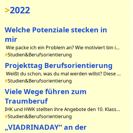
>
2022
Welche Potenziale stecken in
mir
Wie packe ich ein Problem an? Wie motiviert bin ich, eine bestimmte Aufgabe zu lösen? Wie gut arbeite ich im Team? Wie löse ich Konflikte? Um das herauszufinden, nahmen Schüler
#
Studien&Berufsorientierung
Projekttag Berufsorientierung
Weißt du schon, was du mal werden willst? Diese Frage bekommen Schüler*innen oft schon sehr früh gestellt – von den Eltern, Großeltern, Freunden, aber auch Lehrer*innen. Im
#
Studien&Berufsorientierung
Viele Wege führen zum
Traumberuf
IHK und HWK stellten ihre Angebote den 10. Klassen vorNeben der klassischen Vorstellung eines Abiturienten nach dem bestandenen Abitur zu studieren, gibt es noch viele verschiedene anderen W
#
Studien&Berufsorientierung
„VIADRINADAY“ an der