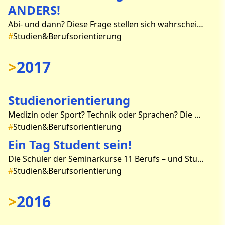
ANDERS!
Abi- und dann? Diese Frage stellen sich wahrscheinlich alle Schüler der 11. Klassen. Nach einer ausführlichen Vorbereitung im Unterricht der Seminarkurse machten wir uns am Fre
#
Studien&Berufsorientierung
>
2017
Studienorientierung
Medizin oder Sport? Technik oder Sprachen? Die Entscheidung für ein Studienfach oder Ausbildungsplatz ist für viele Abiturienten die schwierigste, die sie bisher in ihrem Leben tre
#
Studien&Berufsorientierung
Ein Tag Student sein!
Die Schüler der Seminarkurse 11 Berufs – und Studienorientierung haben am 17.01.2017 an einem Projekttag an der BTU Cottbus teilgenommen. Mit 44 Schülern fuhren wir morgens u
#
Studien&Berufsorientierung
>
2016