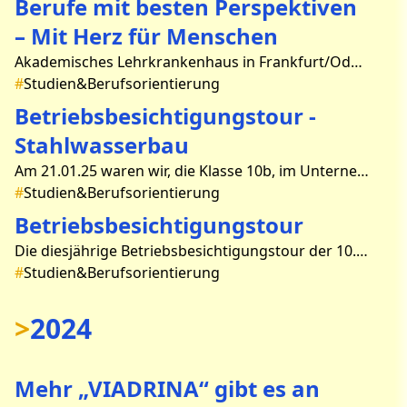
Berufe mit besten Perspektiven
– Mit Herz für Menschen
Akademisches Lehrkrankenhaus in Frankfurt/Oder Teil des Charite – Universitätsklinikums Berlin Im Rahmen der Berufs – und Studienorientierung besuchte ich am 10.04.2025 einen eint�
#
Studien&Berufsorientierung
Betriebsbesichtigungstour -
Stahlwasserbau
Am 21.01.25 waren wir, die Klasse 10b, im Unternehmen Stahlwasserbau Beeskow zu Besuch. Es war eine Exkursion im Rahmen des Chemieunterrichts, demnach haben uns Frau Ulbrich und auch Herr Pu
#
Studien&Berufsorientierung
Betriebsbesichtigungstour
Die diesjährige Betriebsbesichtigungstour der 10. Klassen fand am 29. Januar statt. Dabei hatten die Schüler die Möglichkeit, sich zwischen den Bereichen Hotellerie & Gastronomie, Ver
#
Studien&Berufsorientierung
>
2024
Mehr „VIADRINA“ gibt es an