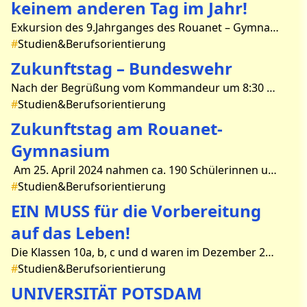
keinem anderen Tag im Jahr!
Exkursion des 9.Jahrganges des Rouanet – Gymnasium Beeskow zum Tag der offenen Tür der Universität „Viadrina“ Das Rouanet Gymnasium Beeskow hat im Rahmen der Berufs- und S
#
Studien&Berufsorientierung
Zukunftstag – Bundeswehr
Nach der Begrüßung vom Kommandeur um 8:30 Uhr sind wir in einen Stationen-Betrieb gegangen. In einer Gruppe von 16 Personen sind wir dann zu einer Geschicklichkeits-Station gegangen, wo wi
#
Studien&Berufsorientierung
Zukunftstag am Rouanet-
Gymnasium
Am 25. April 2024 nahmen ca. 190 Schülerinnen und Schüler der Jahrgangsstufen 7 – 11 am Zukunftstag teil. Nicht nur ein Rekord an unserer Schule, sondern auch Brandenburg weit habe
#
Studien&Berufsorientierung
EIN MUSS für die Vorbereitung
auf das Leben!
Die Klassen 10a, b, c und d waren im Dezember 2016 im Berufsinformationszentrum in Frankfurt Oder, um sich mit Berufs – und Studienangeboten vertraut zu machen. Wir konnten uns selbststän
#
Studien&Berufsorientierung
UNIVERSITÄT POTSDAM