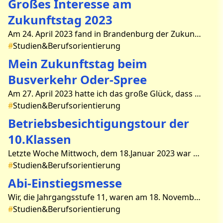
Großes Interesse am
Zukunftstag 2023
Am 24. April 2023 fand in Brandenburg der Zukunftstag für Mädchen und Jungen statt. An diesem Tag können Jugendliche ab der 7. Klasse verschiedene Berufe direkt in einem Unternehmen auspr
#
Studien&Berufsorientierung
Mein Zukunftstag beim
Busverkehr Oder-Spree
Am 27. April 2023 hatte ich das große Glück, dass mein zukünftiger Arbeitgeber den Zukunftstag anbietet. Meine Reise ging nach Fürstenwalde zur Busverkehr Oder - Spree GmbH. Da der Haupt
#
Studien&Berufsorientierung
Betriebsbesichtigungstour der
10.Klassen
Letzte Woche Mittwoch, dem 18.Januar 2023 war es wieder soweit – die Schülerinnen und Schüler des 10.Jahrgangs hatten im Rahmen der Berufs- und Studienorientierung die Möglichkeit, für
#
Studien&Berufsorientierung
Abi-Einstiegsmesse
Wir, die Jahrgangsstufe 11, waren am 18. November 2022 mit dem Seminarkurs auf der Abi-Einstiegsmesse in Berlin. Um acht Uhr trafen wir uns an der Schützenstraße und fuhren mit dem Bus zum
#
Studien&Berufsorientierung