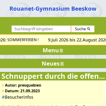
Rouanet-Gymnasium Beeskow
Suche
26:
9.Juli 2026 bis 22.August 2026
SOMMERFERIEN !
Menu
Neues
Schnuppert durch die offene Tür!
>
Autor: presquebien
>
Datum: 21.09.2023
#
Besucherinfos