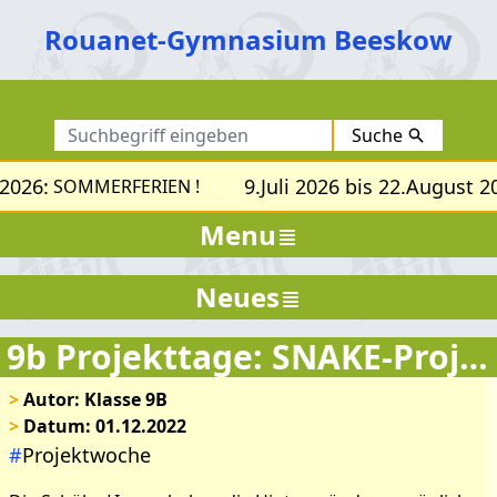
Rouanet-Gymnasium Beeskow
Suche
2026:
9.Juli 2026 bis 22.August 20
SOMMERFERIEN !
Menu
Neues
9b Projekttage: SNAKE-Projekt
>
Autor: Klasse 9B
>
Datum: 01.12.2022
#
Projektwoche