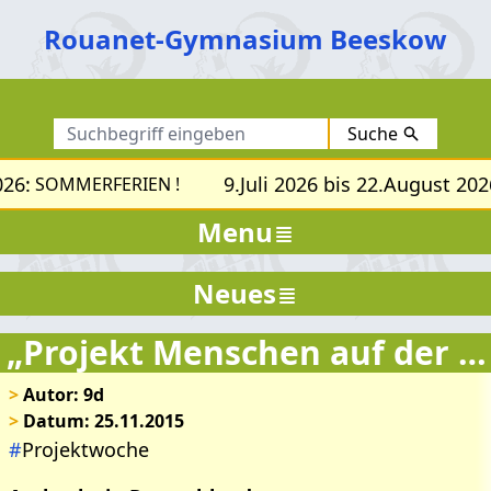
Rouanet-Gymnasium Beeskow
Suche
26:
9.Juli 2026 bis 22.August 2026
SOMMERFERIEN !
Menu
Neues
„Projekt Menschen auf der Flucht“
>
Autor: 9d
>
Datum: 25.11.2015
#
Projektwoche