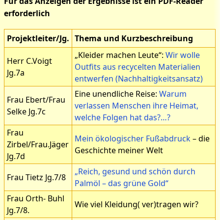
Für das Anzeigen der Ergebnisse ist ein PDF-Reader
erforderlich
Projektleiter/Jg.
Thema und Kurzbeschreibung
„Kleider machen Leute“:
Wir wolle
Herr C.Voigt
Outfits aus recycelten Materialien
Jg.7a
entwerfen (Nachhaltigkeitsansatz)
Eine unendliche Reise:
Warum
Frau Ebert/Frau
verlassen Menschen ihre Heimat,
Selke Jg.7c
welche Folgen hat das?…?
Frau
Mein ökologischer Fußabdruck
– die
Zirbel/Frau.Jäger
Geschichte meiner Welt
Jg.7d
„Reich, gesund und schön durch
Frau Tietz Jg.7/8
Palmöl – das grüne Gold“
Frau Orth- Buhl
Wie viel Kleidung( ver)tragen wir?
Jg.7/8.