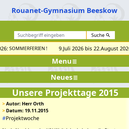
Rouanet-Gymnasium Beeskow
Suche
26:
9.Juli 2026 bis 22.August 2026
SOMMERFERIEN !
Menu
Neues
Unsere Projekttage 2015
>
Autor: Herr Orth
>
Datum: 19.11.2015
#
Projektwoche