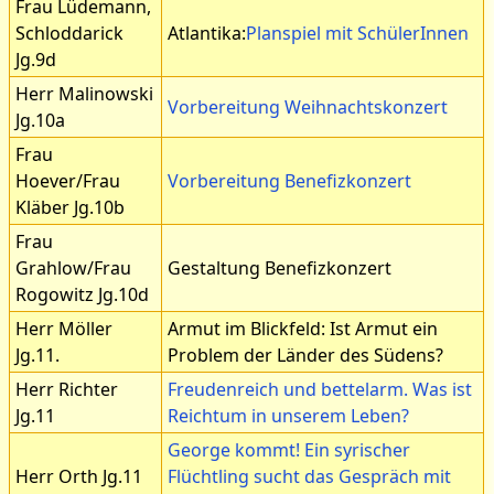
Frau Lüdemann,
Schloddarick
Atlantika:
Planspiel mit SchülerInnen
Jg.9d
Herr Malinowski
Vorbereitung Weihnachtskonzert
Jg.10a
Frau
Hoever/Frau
Vorbereitung Benefizkonzert
Kläber Jg.10b
Frau
Grahlow/Frau
Gestaltung Benefizkonzert
Rogowitz Jg.10d
Herr Möller
Armut im Blickfeld: Ist Armut ein
Jg.11.
Problem der Länder des Südens?
Herr Richter
Freudenreich und bettelarm. Was ist
Jg.11
Reichtum in unserem Leben?
George kommt! Ein syrischer
Herr Orth Jg.11
Flüchtling sucht das Gespräch mit