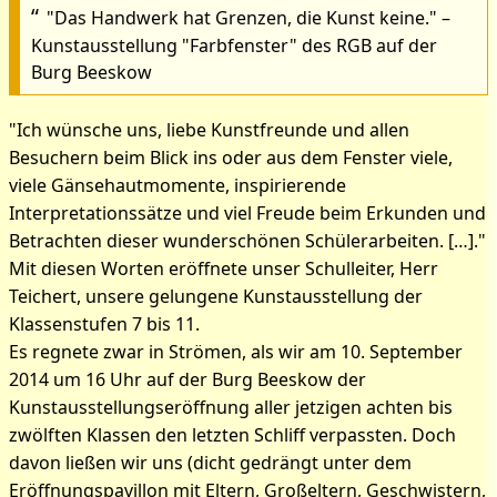
"Das Handwerk hat Grenzen, die Kunst keine." –
Kunstausstellung "Farbfenster" des RGB auf der
Burg Beeskow
"Ich wünsche uns, liebe Kunstfreunde und allen
Besuchern beim Blick ins oder aus dem Fenster viele,
viele Gänsehautmomente, inspirierende
Interpretationssätze und viel Freude beim Erkunden und
Betrachten dieser wunderschönen Schülerarbeiten. […]."
Mit diesen Worten eröffnete unser Schulleiter, Herr
Teichert, unsere gelungene Kunstausstellung der
Klassenstufen 7 bis 11.
Bilder zum Artikel:
Es regnete zwar in Strömen, als wir am 10. September
2014 um 16 Uhr auf der Burg Beeskow der
Kunstausstellung
Kunstausstellungseröffnung aller jetzigen achten bis
„Farbfenster“
zwölften Klassen den letzten Schliff verpassten. Doch
davon ließen wir uns (dicht gedrängt unter dem
Eröffnungspavillon mit Eltern, Großeltern, Geschwistern,