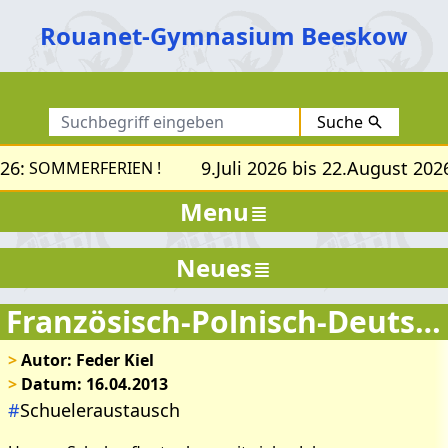
Rouanet-Gymnasium Beeskow
Suche
26:
9.Juli 2026 bis 22.August 2026
SOMMERFERIEN !
Menu
Neues
Französisch-Polnisch-Deutscher Tag
>
Autor: Feder Kiel
>
Datum: 16.04.2013
#
Schueleraustausch