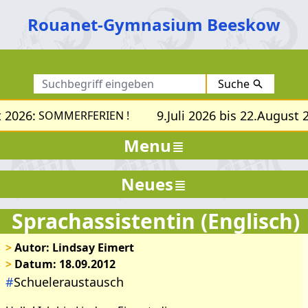
Rouanet-Gymnasium Beeskow
Suche
 2026:
9.Juli 2026 bis 22.August 2
SOMMERFERIEN !
Menu
Neues
Sprachassistentin (Englisch)
>
Autor: Lindsay Eimert
>
Datum: 18.09.2012
#
Schueleraustausch