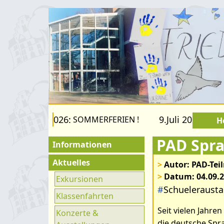
 22.August 2026:
9.Juli 2026 bis 2
SOMMERFERIEN !
H
PAD Spra
Informationen
Für Besucher
Aktuelles
>
Autor: PAD-Te
>
Datum: 04.09.
Schulfamilie
Exkursionen
#
Schueleraust
Förderverein
Klassenfahrten
Seit vielen Jahr
Fachräume
Konzerte &
die deutsche Spra