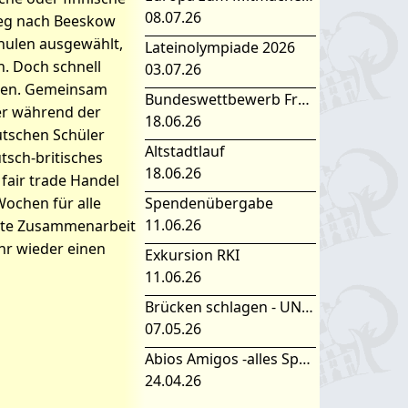
08.07.26
Weg nach Beeskow
hulen ausgewählt,
Lateinolympiade 2026
h. Doch schnell
03.07.26
tzen. Gemeinsam
Bundeswettbewerb Fremdsprachen
ber während der
18.06.26
utschen Schüler
Altstadtlauf
tsch-britisches
18.06.26
fair trade Handel
Wochen für alle
Spendenübergabe
11.06.26
erte Zusammenarbeit
hr wieder einen
Exkursion RKI
11.06.26
Brücken schlagen - UNESCO Projekttag 2026
07.05.26
Abios Amigos -alles Spanisch oder was
24.04.26