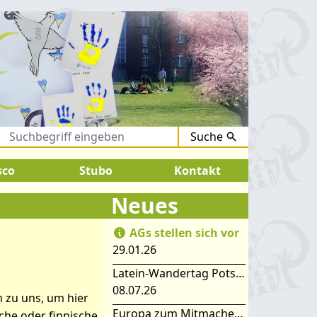
Suche
August 2026:
SOMMERFERIEN !
sco
Stubo
Kontakt
Neues
AGs stellen sich vor
29.01.26
Latein-Wandertag Potsdam
08.07.26
 zu uns, um hier
Europa zum Mitmachen – SIMEP 2026 in Stubice
che oder finnische