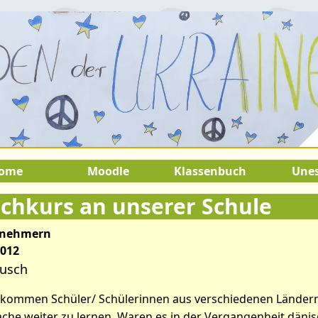
2.August 2026:
9.Juli 2026 bis 22.
SOMMERFERIEN !
ome
Moodle
Klassenbuch
Une
chkurs an unserer Schule
ilnehmern
2012
ausch
en kommen Schüler/ Schülerinnen aus verschiedenen Ländern
che weiter zu lernen. Waren es in der Vergangenheit dänis