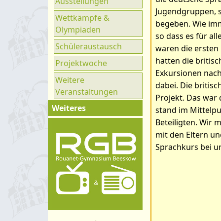
Ausstellungen
Ganztag
Jugendgruppen, s
Wettkämpfe &
UNESCO
begeben. Wie imm
Olympiaden
so dass es für al
Klimaparlament
Schüleraustausch
waren die ersten
hatten die britis
Projektwoche
Exkursionen nach
Weitere
dabei. Die britis
Veranstaltungen
Projekt. Das war 
Weiteres
stand im Mittelp
Beteiligten. Wir
Impressum
mit den Eltern u
Kontakt
Sprachkurs bei u
Organigramm
Schulprogramm
Hygienekonzept