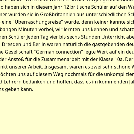
o haben sich in diesem Jahr 12 britische Schüler auf den 
er wurden sie in Großbritannien aus unterschiedlichen Sc
le eine "Überraschungsreise" wurde, denn keiner kannte sic
 bangen Minuten vorbei, wir lernten uns kennen und schä
chen Schüler jeden Tag vier bis sechs Stunden Unterricht a
 Dresden und Berlin waren natürlich die gastgebenden de
che Gesellschaft "German connection" legte Wert auf ein deu
der Anstoß für die Zusammenarbeit mit der Klasse 10a. Der 
unkt unserer Arbeit. Insgesamt waren es zwei sehr schöne 
 möchten uns auf diesem Weg nochmals für die unkomplizi
nd Lehrern bedanken und hoffen, dass es im kommenden Ja
ns geben kann.