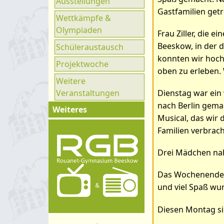
Ausstellungen
Ganztag
Gastfamilien getr
Wettkämpfe &
UNESCO
Olympiaden
Frau Ziller, die e
Klimaparlament
Beeskow, in der d
Schüleraustausch
konnten wir hoch
Projektwoche
oben zu erleben.
Weitere
Veranstaltungen
Dienstag war ein 
nach Berlin gema
Weiteres
Musical, das wir
Impressum
Familien verbrach
Kontakt
Drei Mädchen nah
Organigramm
Das Wochenende w
Schulprogramm
und viel Spaß wu
Hygienekonzept
Diesen Montag si