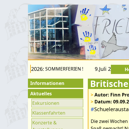
s 22.August 2026:
9.Juli 2026 bis 
SOMMERFERIEN !
H
Britische
Informationen
Für Besucher
Aktuelles
>
Autor: Finn Pr
>
Datum: 09.09.
Schulfamilie
Exkursionen
#
Schueleraust
Förderverein
Klassenfahrten
Die zwei Wochen i
Fachräume
Konzerte &
Spaß gemacht! Na