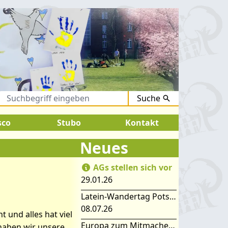
Suche
.August 2026:
SOMMERFERIEN !
sco
Stubo
Kontakt
Neues
AGs stellen sich vor
29.01.26
Latein-Wandertag Potsdam
08.07.26
 und alles hat viel
Europa zum Mitmachen – SIMEP 2026 in Stubice
haben wir unsere