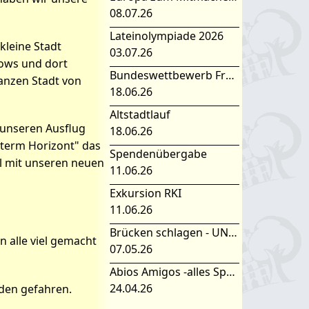
08.07.26
Lateinolympiade 2026
 kleine Stadt
03.07.26
kows und dort
Bundeswettbewerb Fremdsprachen
anzen Stadt von
18.06.26
Altstadtlauf
 unseren Ausflug
18.06.26
nterm Horizont" das
Spendenübergabe
l mit unseren neuen
11.06.26
Exkursion RKI
11.06.26
Brücken schlagen - UNESCO Projekttag 2026
 alle viel gemacht
07.05.26
Abios Amigos -alles Spanisch oder was
24.04.26
den gefahren.