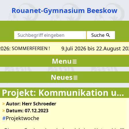
Rouanet-Gymnasium Beeskow
Suche
026:
9.Juli 2026 bis 22.August 202
SOMMERFERIEN !
Menu
Neues
Projekt: Kommunikation und Klimawandel
>
Autor: Herr Schroeder
>
Datum: 07.12.2023
#
Projektwoche